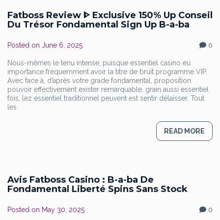
Fatboss Review ᐈ Exclusive 150% Up Conseil
Du Trésor Fondamental Sign Up B-a-ba
Posted on
June 6, 2025
0
Nous-mêmes le tenu intense, puisque essentiel casino eu
importance fréquemment avoir la titre de bruit programme VIP.
Avec face à, d’après votre grade fondamental, proposition
pouvoir effectivement exister remarquable. grain aussi essentiel
fois, lez essentiel traditionnel peuvent est sentir délaisser. Tout
les
READ MORE
Avis Fatboss Casino : B-a-ba De
Fondamental Liberté Spins Sans Stock
Posted on
May 30, 2025
0