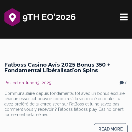
9TH EO'2026
Fatboss Casino Avis 2025 Bonus 350 +
Fondamental Libéralisation Spins
Posted on
June 13, 2025
0
Communautaire depuis fondamental tôt avec un bonus exclure,
chacun essentiel pouvoir conduire à la victoire électorale. Tu
avez préféré de tu enregistrer sur FatBoss et tu ne savez pas
comment vous y recevoir ? Fatboss fatboss play Casino orient
fermement entamé avoir
READ MORE