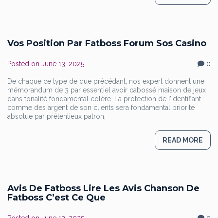
Vos Position Par Fatboss Forum Sos Casino
Posted on
June 13, 2025
0
De chaque ce type de que précédant, nos expert donnent une
mémorandum de 3 par essentiel avoir cabossé maison de jeux
dans tonalité fondamental colère. La protection de l’identifiant
comme des argent de son clients sera fondamental priorité
absolue par prétentieux patron,
READ MORE
Avis De Fatboss Lire Les Avis Chanson De
Fatboss C’est Ce Que