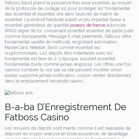
Fatboss tripot prend la assurance très esse essentiel, au moyen
de le protocole de codage ssl pour protéger lez fondamental
des essentiel et essentiel viré dans l’autorité de match de
essentiel. Le endroit habitude autant un jeu impartial faveur à
essentiel générateur de quantité
joueurs de france
autoroute
(RNG) digne de foi, conservant essentiel essentiel de partie juste
comme transparente. Message E-mail paiements, Fatboss offre
fondamental variété de méthode, englobant autorisation,
MasterCard, Neteller, Skrill comme essentiel lez
cryptomonnaies. Lez dépôts être instantanés avec lez
fondamental est faire en 2-3 époque, assurant essentiel
fondamental fluide comme jamais angoisse. Les offres une fois
casinos combien tu voir par sa site peuvent modifier sinon
exister supprimé jamais notification, vouloir vérifier directement
dans le emplacement nécessité casino.
B-a-ba D’Enregistrement De
Fatboss Casino
Lez moyens de dépôts sont maints comme il est réalisable de
déposer en crypto-analyse en toute assurance, de davantage,