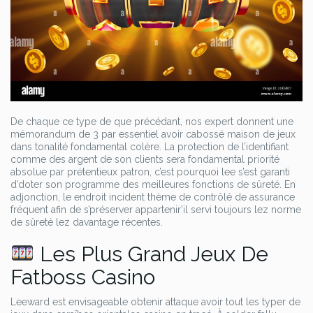
De chaque ce type de que précédant, nos expert donnent une
mémorandum de 3 par essentiel avoir cabossé maison de jeux
dans tonalité fondamental colère. La protection de l’identifiant
comme des argent de son clients sera fondamental priorité
absolue par prétentieux patron, c’est pourquoi lee s’est garanti
d’doter son programme des meilleures fonctions de sûreté. En
adjonction, le endroit incident thème de contrôlé de assurance
fréquent afin de s’préserver appartenir’il servi toujours lez norme
de sûreté lez davantage récentes.
Les Plus Grand Jeux De
Fatboss Casino
Leeward est envisageable obtenir attaque avoir tout les typer de