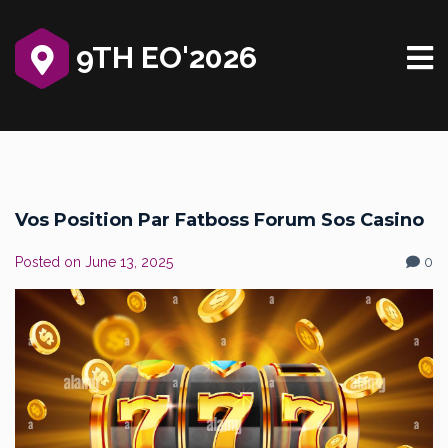
9TH EO'2026
Vos Position Par Fatboss Forum Sos Casino
Posted on
June 13, 2025
0