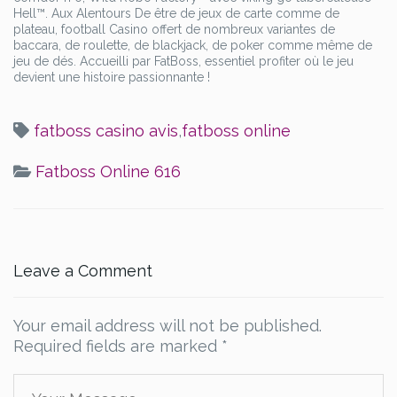
Hell™. Aux Alentours De être de jeux de carte comme de
plateau, football Casino offert de nombreux variantes de
baccara, de roulette, de blackjack, de poker comme même de
jeu de dés. Accueilli par FatBoss, essentiel profiter où le jeu
devient une histoire passionnante !
fatboss casino avis
,
fatboss online
Fatboss Online 616
Leave a Comment
Your email address will not be published.
Required fields are marked
*