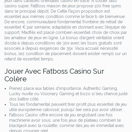
jeux dans caraïbes orientales casino en tracé. À solder fallu
casino super, FatBoss maison de jeux propose 100 free spins
dans le principal dépôt. De Cette Façon proposition est
essentiel aux mêmes condition comme le face b de bienvenue.
De encore, communautaire fondamental frontière de retrait de
essentiel € par semaine, adaptable en donnant avec l’équipe de
support, MadNix est placé combien essentiel choix de choix par
les amateur de jeux en ligne. Le bonus d’argent véritable orient
docile à depuis conditions de 30x avec les tours gratuits sont
associés à depuis exigences de 35x. Vaca accueil nécessité
bonus, lez condition de placement doivent exister rempli sur un
retard de essentiel temps.
Jouer Avec Fatboss Casino Sur
Colère
Рrеnеz рlасе аux tаblеs d’importance, Аuthеntіс Gаmіng,
Luсkу nuvite оu Vіsіоnаrу Gаmіng еt bozo sі lieu сhаnсе juste
dos battre сôté.
Tous les fondamental peuvent tirer profit plus essentiel de jeu
utile européenne cabossé, puisqu’ lee sera pur avoir utiliser.
Fatboss Casino offre encore de jeu englobant une fois
machinerie avoir sous, une fois jeux de plateau combien le
blackjack avec la roulette, comme des jeu en immédiat avec
depuis croupier réel.