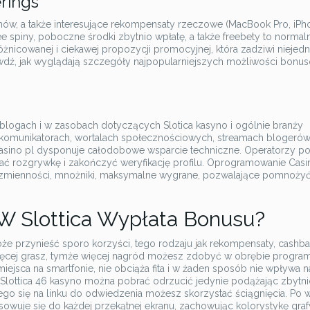
rings
inów, a także interesujące rekompensaty rzeczowe (MacBook Pro, iPh
e spiny, poboczne środki zbytnio wpłatę, a także freebety to normal
nicowanej i ciekawej propozycji promocyjnej, która zadziwi niejed
wdź, jak wyglądają szczegóły najpopularniejszych możliwości bonu
blogach i w zasobach dotyczących Slotica kasyno i ogólnie branży
 komunikatorach, wortalach społecznościowych, streamach blogerów
 casino pl dysponuje całodobowe wsparcie techniczne. Operatorzy p
ć rozgrywkę i zakończyć weryfikację profilu. Oprogramowanie Casi
y zmienności, mnożniki, maksymalne wygrane, pozwalające pomnoży
 W Slottica Wypłata Bonusu?
że przynieść sporo korzyści, tego rodzaju jak rekompensaty, cashba
więcej grasz, tymże więcej nagród możesz zdobyć w obrębie progra
ejsca na smartfonie, nie obciąża fita i w żaden sposób nie wpływa n
 Slottica 46 kasyno można pobrać odrzucić jedynie podążając zbytn
go się na linku do odwiedzenia możesz skorzystać ściągnięcia. Po w
owuje się do każdej przekątnej ekranu, zachowując kolorystykę graf