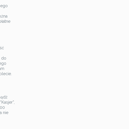
lnego
ożna
płatne
ść
e do
iego
ram
lecie.
bądź
Kasjer”,
300
a nie