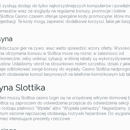
ani zyskują dostęp do tylko najkorzystniejszych komputerów i powita
nternautów wraz ze względu na regularne bonusy, promocje i loterie
lottica Casino czasem oferuje specjalne kody promocyjne, które m
estracji. Te kody mogą zapewnić dodatkowe korzyści, takie jak bez
syna
otyczące gier na żywo, więc warto sprawdzić wzory oferty. Wysoko
otrzymania bonusu w Slottica może się różnić w zależności od
konieczne, żeby uniknąć sytuacji, w której rabaty są wykorzystywan
ów. Ustaliliśmy obrót na stosunkowo niskim szczeblu, dzięki z jak
eje odblokować swoje bonusy do wypłaty. Casino Slottica nadprog
ch obstawiania konsol kasynowych na telefonie komórkowym lub tab
na Slottika
ni muszą Slottica casino login się na urzędowej witrynie domowej 
ottica są zaproszeni do odwiedzenia przejścia do odwiedzenia sekcji “
o rodzaju płatności “Wpłata” albo “Wypłata pieniędzy”. Nagradzamy 
nym sezonie najczęściej obstawiają rozrywki hazardowe. Do wygrani
nież interesujące prezenty rzeczowe.