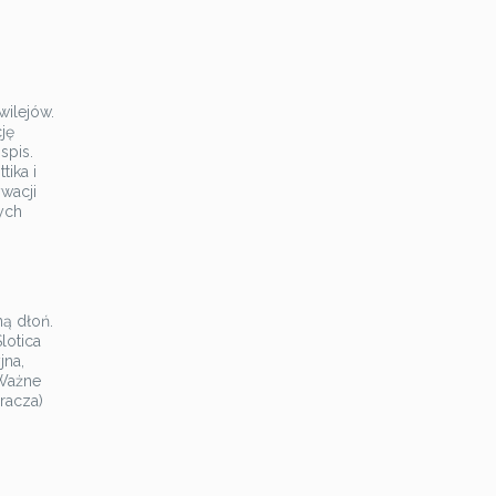
ilejów.
ję
spis.
ika i
wacji
ych
ą dłoń.
lotica
jna,
 Ważne
gracza)