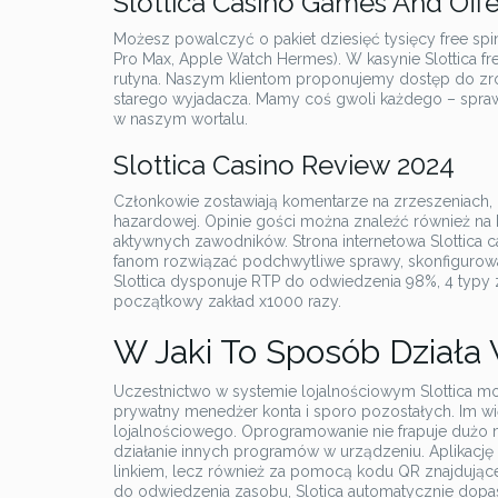
Slottica Casino Games And Offe
Możesz powalczyć o pakiet dziesięć tysięcy free sp
Pro Max, Apple Watch Hermes). W kasynie Slottica fre
rutyna. Naszym klientom proponujemy dostęp do zróż
starego wyjadacza. Mamy coś gwoli każdego – spra
w naszym wortalu.
Slottica Casino Review 2024
Członkowie zostawiają komentarze na zrzeszeniach, 
hazardowej. Opinie gości można znaleźć również na
aktywnych zawodników. Strona internetowa Slottica
fanom rozwiązać podchwytliwe sprawy, skonfigurowa
Slottica dysponuje RTP do odwiedzenia 98%, 4 typ
początkowy zakład x1000 razy.
W Jaki To Sposób Działa
Uczestnictwo w systemie lojalnościowym Slottica mo
prywatny menedżer konta i sporo pozostałych. Im 
lojalnościowego. Oprogramowanie nie frapuje dużo mi
działanie innych programów w urządzeniu. Aplikację
linkiem, lecz również za pomocą kodu QR znajdujące
do odwiedzenia zasobu, Slotica automatycznie dopas