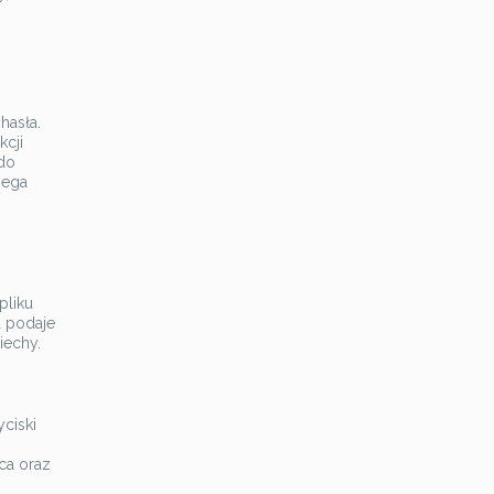
hasła.
kcji
 do
zega
pliku
a podaje
iechy.
ciski
ca oraz