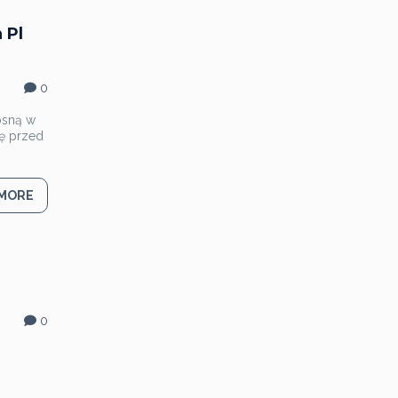
 Pl
0
osną w
ę przed
 MORE
0