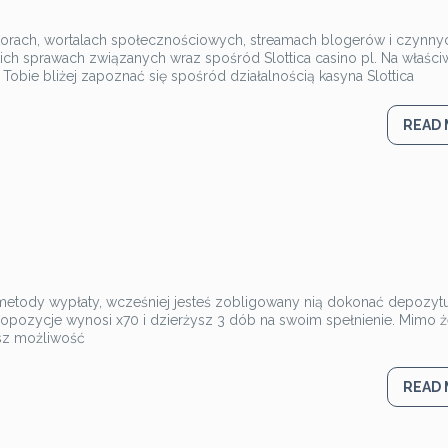
torach, wortalach społecznościowych, streamach blogerów i czynny
ich sprawach związanych wraz spośród Slottica casino pl. Na właści
obie bliżej zapoznać się spośród działalnością kasyna Slottica
READ
etody wypłaty, wcześniej jesteś zobligowany nią dokonać depozyt
propozycje wynosi x70 i dzierżysz 3 dób na swoim spełnienie. Mimo 
sz możliwość
READ