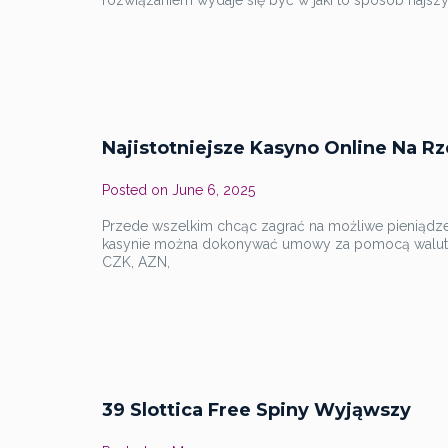
rozwiązaniem wydaje się być w jaki to sposób najsz
Najistotniejsze Kasyno Online Na R
Posted on
June 6, 2025
Przede wszelkim chcąc zagrać na możliwe pieniądze 
kasynie można dokonywać umowy za pomocą walut ta
CZK, AZN,
39 Slottica Free Spiny Wyjąwszy