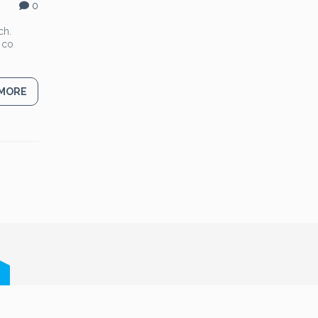
0
ch.
 co
 MORE