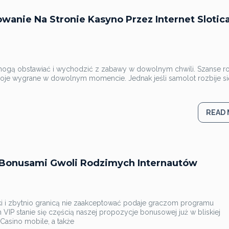
owanie Na Stronie Kasyno Przez Internet Slotica
 mogą obstawiać i wychodzić z zabawy w dowolnym chwili. Szanse r
oje wygrane w dowolnym momencie. Jednak jeśli samolot rozbije si
READ
 Bonusami Gwoli Rodzimych Internautów
ski i zbytnio granicą nie zaakceptować podaje graczom programu
VIP stanie się częścią naszej propozycje bonusowej już w bliskiej
 Casino mobile, a także