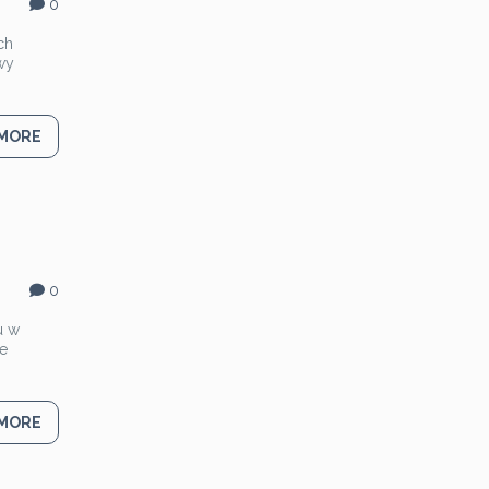
0
ch
wy
 MORE
0
u w
że
 MORE