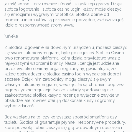
jakość konsol, lecz również ufność i satysfakcja graczy. Dzięki
slottica logowanie i slottica casino login, każdy może cieszyć
się emocjami i wygranymi w Slottica. Slottica opinie od
momentu internautów są przeważnie porządne, zwłaszcza jeśli
idzie o responsywność strony www.
\e\e\e
Z Slottica logowanie na dowolnym urządzeniu, możesz cieszyć
się swoimi ulubionymi grami, byle gdzie jesteś. Slottica Casino
owo renomowana platforma, która działa prawidłowo wraz z
najwyższymi wzorcami branży. Nasza licencja jest udzielana
przez wysoko ceniony organ regulacyjny, gwarantując, że
każde doświadczenie slottica casino login wydaje się dobre i
szczere. Dzięki nim zawodnicy mogą cieszyć się swymi
własnymi ulubionymi grami, wiedząc, że są chronieni poprzez
rygorystyczne regulacje. Nasze zakłady sportowe są nie
zaakceptować slottica kasyno recenzje wyłącznie zwykłe w
obsłudze, ale również oferują doskonałe kursy i ogromny
wybór zdarzeń.
Bez względu na to, czy korzystasz spośród smartfona czy
tabletu, Slottica pl gwarantuje płynne i responsywne procedury,
które pozwolą Tobie cieszyć się grą w dowolnym obszarze i