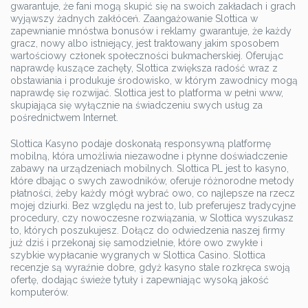
gwarantuje, że fani mogą skupić się na swoich zakładach i grach
wyjąwszy żadnych zakłóceń. Zaangażowanie Slottica w
zapewnianie mnóstwa bonusów i reklamy gwarantuje, że każdy
gracz, nowy albo istniejący, jest traktowany jakim sposobem
wartościowy członek społeczności bukmacherskiej. Oferując
naprawdę kuszące zachęty, Slottica zwiększa radość wraz z
obstawiania i produkuje środowisko, w którym zawodnicy mogą
naprawdę się rozwijać. Slottica jest to platforma w pełni www,
skupiająca się wyłącznie na świadczeniu swych usług za
pośrednictwem Internet.
Slottica Kasyno podaje doskonałą responsywną platformę
mobilną, która umożliwia niezawodne i płynne doświadczenie
zabawy na urządzeniach mobilnych. Slottica PL jest to kasyno,
które dbając o swych zawodników, oferuje różnorodne metody
płatności, żeby każdy mógł wybrać owo, co najlepsze na rzecz
mojej dziurki. Bez względu na jest to, lub preferujesz tradycyjne
procedury, czy nowoczesne rozwiązania, w Slottica wyszukasz
to, których poszukujesz. Dołącz do odwiedzenia naszej firmy
już dziś i przekonaj się samodzielnie, które owo zwykłe i
szybkie wypłacanie wygranych w Slottica Casino. Slottica
recenzje są wyraźnie dobre, gdyż kasyno stale rozkręca swoją
ofertę, dodając świeże tytuły i zapewniając wysoką jakość
komputerów.