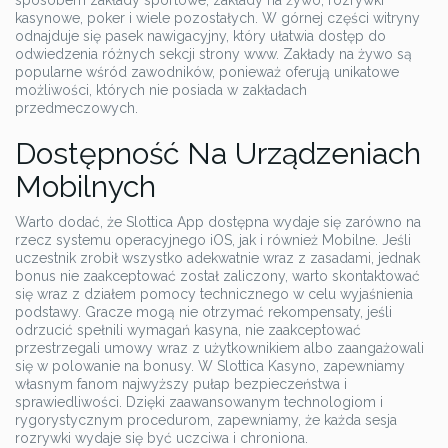
sposobem zakłady sportowe, zakłady na żywo, rozrywki
kasynowe, poker i wiele pozostałych. W górnej części witryny
odnajduje się pasek nawigacyjny, który ułatwia dostęp do
odwiedzenia różnych sekcji strony www. Zakłady na żywo są
popularne wśród zawodników, ponieważ oferują unikatowe
możliwości, których nie posiada w zakładach
przedmeczowych.
Dostępność Na Urządzeniach
Mobilnych
Warto dodać, że Slottica App dostępna wydaje się zarówno na
rzecz systemu operacyjnego iOS, jak i również Mobilne. Jeśli
uczestnik zrobił wszystko adekwatnie wraz z zasadami, jednak
bonus nie zaakceptować został zaliczony, warto skontaktować
się wraz z działem pomocy technicznego w celu wyjaśnienia
podstawy. Gracze mogą nie otrzymać rekompensaty, jeśli
odrzucić spełnili wymagań kasyna, nie zaakceptować
przestrzegali umowy wraz z użytkownikiem albo zaangażowali
się w polowanie na bonusy. W Slottica Kasyno, zapewniamy
własnym fanom najwyższy pułap bezpieczeństwa i
sprawiedliwości. Dzięki zaawansowanym technologiom i
rygorystycznym procedurom, zapewniamy, że każda sesja
rozrywki wydaje się być uczciwa i chroniona.