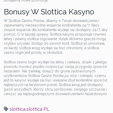
dodajemy nowe promocje.
Bonusy W Slottica Kasyno
W Slottica Casino Polska, dbamy o Twoje doświadczenie i
zapewniamy niezawodne wsparcie kontrahenta 24/7. Nasz
zespół wsparcia dla kontrahenta wydaje się dostępny 24/7, aby
pomóc Ci w każdej sprawy. Slottica kasyno proponuje również
łatwy i pewny slottica logowanie, dzięki któremu gracze mogą
szybko uzyskać dostęp do swoich kont. Slottica pl umożliwia,
że każdy slottica вход wydaje się być chroniony, a slottica
casino login jest prosty w obsłudze.
Slottica casino login wydaje się łatwy i ciekawy, dzięki z jakiego
powodu możesz prędko rozpocząć swoją przygodę spośród
hazardem. Nie zwlekaj, dołącz do grona zadowolonych
użytkowników Slottica Casino Polska już dziś i odnajdź, czemu
jest to kasyno wydaje się być uważane zbyt konkretne spośród
najlepszych na terytorium polski. Slottica вход jest dostępny
gwoli wszystkich, którzy chcą spróbować swojego szczęścia i
cieszyć się najdogodniejszymi doświadczeniami hazardowymi.
slottica
,
slottica PL