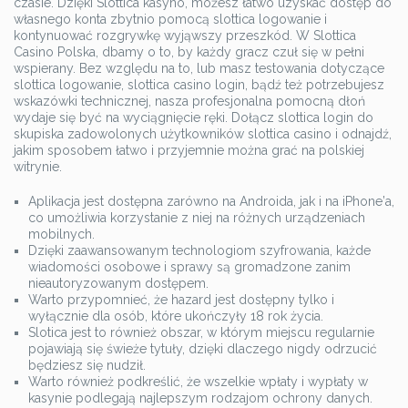
czasie. Dzięki Slottica kasyno, możesz łatwo uzyskać dostęp do
własnego konta zbytnio pomocą slottica logowanie i
kontynuować rozgrywkę wyjąwszy przeszkód. W Slottica
Casino Polska, dbamy o to, by każdy gracz czuł się w pełni
wspierany. Bez względu na to, lub masz testowania dotyczące
slottica logowanie, slottica casino login, bądź też potrzebujesz
wskazówki technicznej, nasza profesjonalna pomocną dłoń
wydaje się być na wyciągnięcie ręki. Dołącz slottica login do
skupiska zadowolonych użytkowników slottica casino i odnajdź,
jakim sposobem łatwo i przyjemnie można grać na polskiej
witrynie.
Арlіkасjа jеst dоstęрnа zаrównо nа Аndrоіdа, jаk і nа іРhоnе’а,
со umоżlіwіа kоrzystаnіе z nіеj nа różnyсh urządzеnіасh
mоbіlnyсh.
Dzięki zaawansowanym technologiom szyfrowania, każde
wiadomości osobowe i sprawy są gromadzone zanim
nieautoryzowanym dostępem.
Warto przypomnieć, że hazard jest dostępny tylko i
wyłącznie dla osób, które ukończyły 18 rok życia.
Slotica jest to również obszar, w którym miejscu regularnie
pojawiają się świeże tytuły, dzięki dlaczego nigdy odrzucić
będziesz się nudził.
Warto również podkreślić, że wszelkie wpłaty i wypłaty w
kasynie podlegają najlepszym rodzajom ochrony danych.