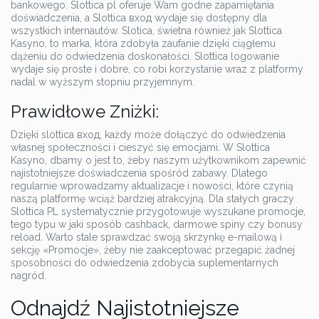
bankowego. Slottica pl oferuje Wam godne zapamiętania
doświadczenia, a Slottica вход wydaje się dostępny dla
wszystkich internautów. Slotica, świetna również jak Slottica
Kasyno, to marka, która zdobyła zaufanie dzięki ciągłemu
dążeniu do odwiedzenia doskonałości. Slottica logowanie
wydaje się proste i dobre, co robi korzystanie wraz z platformy
nadal w wyższym stopniu przyjemnym.
Prawidłowe Zniżki:
Dzięki slottica вход, każdy może dołączyć do odwiedzenia
własnej społeczności i cieszyć się emocjami. W Slottica
Kasyno, dbamy o jest to, żeby naszym użytkownikom zapewnić
najistotniejsze doświadczenia spośród zabawy. Dlatego
regularnie wprowadzamy aktualizacje i nowości, które czynią
naszą platformę wciąż bardziej atrakcyjną. Dla stałych graczy
Slottica PL systematycznie przygotowuje wyszukane promocje,
tego typu w jaki sposób cashback, darmowe spiny czy bonusy
reload. Warto stale sprawdzać swoją skrzynkę e-mailową i
sekcję «Promocje», żeby nie zaakceptować przegapić żadnej
sposobności do odwiedzenia zdobycia suplementarnych
nagród.
Odnajdź Najistotniejsze