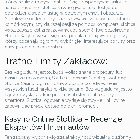
którzy szukają rozrywki online. Dzięki responsywnej witrynie i
aplikacji mobilnej, slottica kasyno gwarantuje dostęp do
odwiedzenia swoich usług w dowolnym chwili i obszarze.
Niezależnie od tego, czy szukasz żwawej zabawy na telefonie
komórkowym, czy dłuższej sesji za pomocą komputera, slottica
wход zawsze jest zrealizowany, aby spełnić Twe oczekiwania.
Slottica Kasyno weseli się dużą popularnością wśród graczy,
którzy doceniają ogromny wybór gier, interesujące bonusy oraz
duży pułap bezpieczeństwa.
Trafne Limity Zakładów:
Bez względu na jest to, bądź wolisz znane procedury, lub
dzisiejsze rozwiązania, Slottica zapewnia Ci pełną swobodę.
Slottica Casino login umożliwia dostęp do odwiedzenia
wszystkich ludzi rarytas w kilka sekund. Bez względu na jest to,
bądź korzystasz z komputera osobistego, tabletu czy
smartfona, Slottica logowanie wydaje się zwykłe i intuicyjne,
zapewniając prędki dostęp do gier i promocji.
Kasyno Online Slottica – Recenzje
Ekspertów I Internautów
Ten zadbany wybór zwiększa atrakcyjność wizualną platformy i