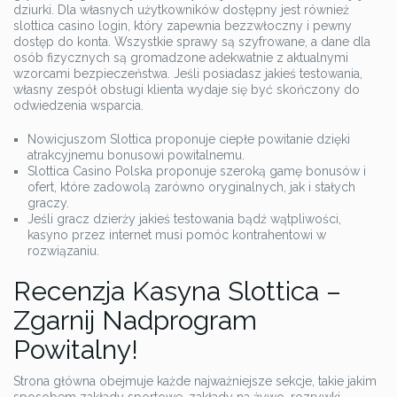
dziurki. Dla własnych użytkowników dostępny jest również
slottica casino login, który zapewnia bezzwłoczny i pewny
dostęp do konta. Wszystkie sprawy są szyfrowane, a dane dla
osób fizycznych są gromadzone adekwatnie z aktualnymi
wzorcami bezpieczeństwa. Jeśli posiadasz jakieś testowania,
własny zespół obsługi klienta wydaje się być skończony do
odwiedzenia wsparcia.
Nowicjuszom Slottica proponuje ciepłe powitanie dzięki
atrakcyjnemu bonusowi powitalnemu.
Slottica Casino Polska proponuje szeroką gamę bonusów i
ofert, które zadowolą zarówno oryginalnych, jak i stałych
graczy.
Jeśli gracz dzierży jakieś testowania bądź wątpliwości,
kasyno przez internet musi pomóc kontrahentowi w
rozwiązaniu.
Recenzja Kasyna Slottica –
Zgarnij Nadprogram
Powitalny!
Strona główna obejmuje każde najważniejsze sekcje, takie jakim