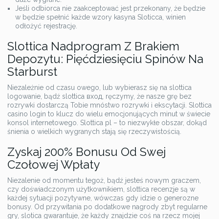
Jeśli odbiorca nie zaakceptować jest przekonany, że będzie
w będzie spełnić każde wzory kasyna Sloticca, winien
odłożyć rejestrację.
Slottica Nadprogram Z Brakiem
Depozytu: Pięćdziesięciu Spinów Na
Starburst
Niezależnie od czasu owego, lub wybierasz się na slottica
logowanie, bądź slottica вход, ręczymy, że nasze grę bez
rozrywki dostarczą Tobie mnóstwo rozrywki i ekscytacji. Slottica
casino login to klucz do wielu emocjonujących minut w świecie
konsol internetowego. Slottica pl – to niezwykłe obszar, dokąd
śnienia o wielkich wygranych stają się rzeczywistością.
Zyskaj 200% Bonusu Od Swej
Czołowej Wpłaty
Niezalenie od momentu tegoż, bądź jesteś nowym graczem,
czy doświadczonym użytkownikiem, slottica recenzje są w
każdej sytuacji pozytywne, wówczas gdy idzie o generozne
bonusy. Od przywitania po dodatkowe nagrody zbyt regularne
gry, slotica gwarantuje, że każdy znajdzie coś na rzecz mojej