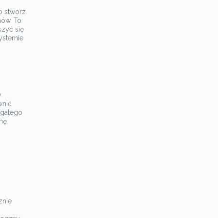
o stwórz
nów. To
szyć się
systemie
y
wnić
ogatego
onę
znie