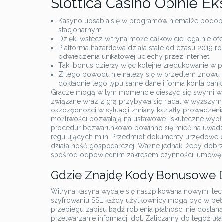
Slottica Casino Opinie E
Kasyno uosabia się w programów niemalże podob
stacjonarnym.
Dzięki wstecz witryna może całkowicie legalnie o
Platforma hazardowa działa stale od czasu 2019 r
odwiedzenia unikatowej uciechy przez internet.
Taki bonus dzierży więc kolejne zredukowanie w 
Z tego powodu nie należy się w przedtem znowu 
dokładnie tego typu same dane i forma konta b
Gracze mogą w tym momencie cieszyć się swymi wy
związane wraz z grą przybywa się nadal w wyższym s
oszczędności w sytuacji zmiany kształty prowadzeni
możliwości pozwalają na ustawowe i skuteczne wypł
procedur bezwarunkowo powinno się mieć na uwadze
regulujących m.in. Przedmiot dokumenty urzędowe 
działalność gospodarczej. Ważne jednak, żeby dob
spośród odpowiednim zakresem czynności, umowę B
Gdzie Znajdę Kody Bonusowe 
Witryna kasyna wydaje się naszpikowana nowymi tec
szyfrowaniu SSL każdy użytkownicy mogą być w peł
przebiegu zapisu bądź robienia płatności nie dostan
przetwarzanie informacji dot. Zaliczamy do tegoż 