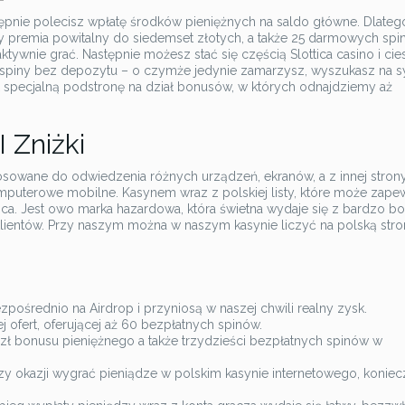
stępnie polecisz wpłatę środków pieniężnych na saldo główne. Dlateg
ny premia powitalny do siedemset złotych, a także 25 darmowych spi
ywnie grać. Następnie możesz stać się częścią Slottica casino i cie
ę, spiny bez depozytu – o czymże jedynie zamarzysz, wyszukasz na 
 specjalną podstronę na dział bonusów, w których odnajdziemy aż
 Zniżki
osowane do odwiedzenia różnych urządzeń, ekranów, a z innej stron
uterowe mobilne. Kasynem wraz z polskiej listy, które może zape
ica. Jest owo marka hazardowa, która świetna wydaje się z bardzo b
 klientów. Przy naszym można w naszym kasynie liczyć na polską str
pośrednio na Airdrop i przyniosą w naszej chwili realny zysk.
 ofert, oferującej aż 60 bezpłatnych spinów.
 zł bonusu pieniężnego a także trzydzieści bezpłatnych spinów w
zy okazji wygrać pieniądze w polskim kasynie internetowego, koniec