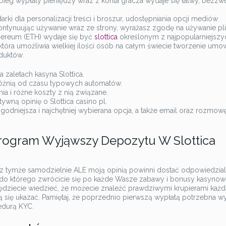
bieg wypłaty pieniędzy wraz z konta gracza wydaje się łatwy, bezzw
i dla personalizacji treści i broszur, udostępniania opcji mediów
ontynuując używanie wraz ze strony, wyrażasz zgodę na używanie pl
thereum (ETH) wydaje się być
slottica
określonym z najpopularniejszy
która umożliwia wielkiej ilości osób na całym świecie tworzenie umo
duktów.
zaletach kasyna Slottica.
różnią od czasu typowych automatów.
a i różne koszty z nią związane.
wną opinię o Slottica casino pl.
dniejsza i najchętniej wybierana opcja, a także email oraz rozmow
rogram Wyjąwszy Depozytu W Slottica
z z tymże samodzielnie ALE moją opinią powinni dostać odpowiedzia
, do którego zwrócicie się po każde Wasze zabawy i bonusy kasyno
 będziecie wiedzieć, że możecie znaleźć prawdziwymi krupierami każ
 się ukazać. Pamiętaj, że poprzednio pierwszą wypłatą potrzebna wy
edurą KYC.