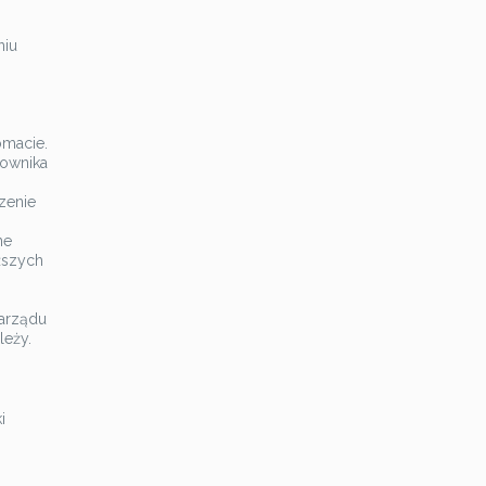
niu
omacie.
kownika
zenie
ne
ższych
zarządu
eży.
i