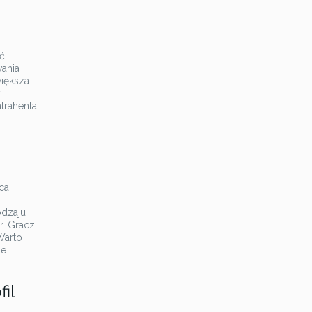
ć
wania
większa
y
ntrahenta
ca.
odzaju
. Gracz,
Warto
ie
il