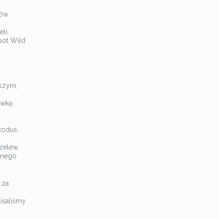
bów
eli
bot Wild
aszym,
wkę.
xodus.
rzelew
snego
 za
isaliśmy