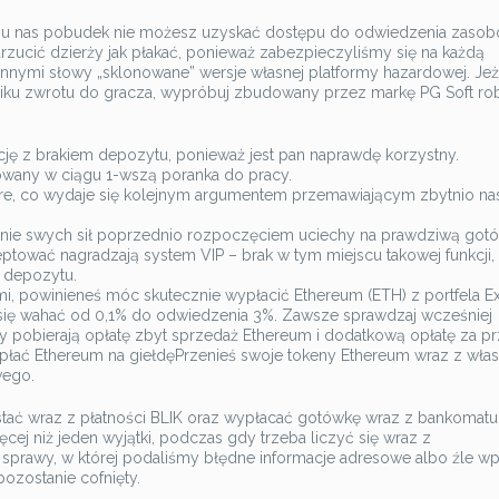
asu nas pobudek nie możesz uzyskać dostępu do odwiedzenia zaso
ucić dzierży jak płakać, ponieważ zabezpieczyliśmy się na każdą
 innymi słowy „sklonowane” wersje własnej platformy hazardowej. Jeż
iku zwrotu do gracza, wypróbuj zbudowany przez markę PG Soft ro
ję z brakiem depozytu, ponieważ jest pan naprawdę korzystny.
owany w ciągu 1-wszą poranka do pracy.
bre, co wydaje się kolejnym argumentem przemawiającym zbytnio n
ie swych sił poprzednio rozpoczęciem uciechy na prawdziwą gotó
eptować nagradzają system VIP – brak w tym miejscu takowej funkcji,
 depozytu.
, powinieneś móc skutecznie wypłacić Ethereum (ETH) z portfela E
się wahać od 0,1% do odwiedzenia 3%. Zawsze sprawdzaj wcześniej
dy pobierają opłatę zbyt sprzedaż Ethereum i dodatkową opłatę za p
Wpłać Ethereum na giełdęPrzenieś swoje tokeny Ethereum wraz z wła
wego.
ać wraz z płatności BLIK oraz wypłacać gotówkę wraz z bankomatu
ęcej niż jeden wyjątki, podczas gdy trzeba liczyć się wraz z
sprawy, w której podaliśmy błędne informacje adresowe albo źle wp
ozostanie cofnięty.