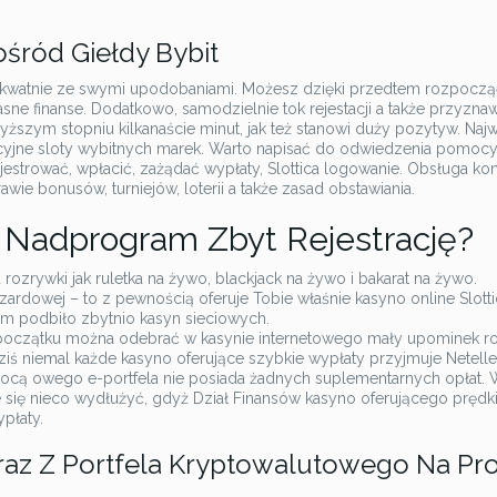
śród Giełdy Bybit
dekwatnie ze swymi upodobaniami. Możesz dzięki przedtem rozpoczą
e finanse. Dodatkowo, samodzielnie tok rejestacji a także przyzna
yższym stopniu kilkanaście minut, jak też stanowi duży pozytyw. Naj
ycyjne sloty wybitnych marek. Warto napisać do odwiedzenia pomoc
jestrować, wpłacić, zażądać wypłaty, Slottica logowanie. Obsługa ko
awie bonusów, turniejów, loterii a także zasad obstawiania.
 Nadprogram Zbyt Rejestrację?
zrywki jak ruletka na żywo, blackjack na żywo i bakarat na żywo.
rdowej – to z pewnością oferuje Tobie właśnie kasyno online Slotti
em podbiło zbytnio kasyn sieciowych.
 początku można odebrać w kasynie internetowego mały upominek r
ś niemal każde kasyno oferujące szybkie wypłaty przyjmuje Neteller
ocą owego e-portfela nie posiada żadnych suplementarnych opłat. 
e się nieco wydłużyć, gdyż Dział Finansów kasyno oferującego prędk
płaty.
z Z Portfela Kryptowalutowego Na Prof