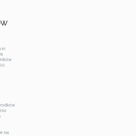
h
ów
in.
wa
dników
ci.
 środków
tnio
h
e się