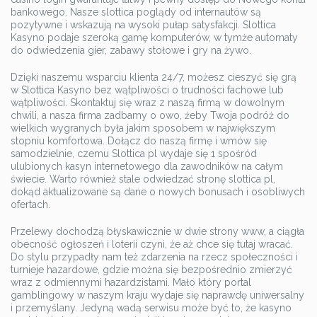
bankowego. Nasze slottica poglądy od internautów są
pozytywne i wskazują na wysoki pułap satysfakcji. Slottica
Kasyno podaje szeroką gamę komputerów, w tymże automaty
do odwiedzenia gier, zabawy stołowe i gry na żywo.
Dzięki naszemu wsparciu klienta 24/7, możesz cieszyć się grą
w Slottica Kasyno bez wątpliwości o trudności fachowe lub
wątpliwości. Skontaktuj się wraz z naszą firmą w dowolnym
chwili, a nasza firma zadbamy o owo, żeby Twoja podróż do
wielkich wygranych była jakim sposobem w największym
stopniu komfortowa. Dołącz do naszą firmę i wmów się
samodzielnie, czemu Slottica pl wydaje się 1 spośród
ulubionych kasyn internetowego dla zawodników na całym
świecie. Warto również stale odwiedzać stronę slottica pl,
dokąd aktualizowane są dane o nowych bonusach i osobliwych
ofertach.
Przelewy dochodzą błyskawicznie w dwie strony www, a ciągła
obecność ogłoszeń i loterii czyni, że aż chce się tutaj wracać.
Do stylu przypadły nam też zdarzenia na rzecz społeczności i
turnieje hazardowe, gdzie można się bezpośrednio zmierzyć
wraz z odmiennymi hazardzistami. Mało który portal
gamblingowy w naszym kraju wydaje się naprawdę uniwersalny
i przemyślany. Jedyną wadą serwisu może być to, że kasyno