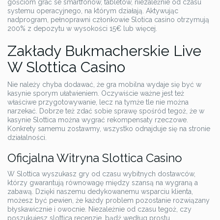
gościom grać se smartfonów, tabletów, niezależnie od czasu
systemu operacyjnego, na którym działają. Aktywując
nadprogram, pełnoprawni członkowie Slotica casino otrzymują
200% z depozytu w wysokości 15€ lub więcej.
Zakłady Bukmacherskie Live
W Slottica Casino
Nie należy chyba dodawać, że gra mobilna wydaje się być w
kasynie sporym ułatwieniem. Oczywiście ważne jest też
właściwe przygotowywanie, lecz na tymże tle nie można
narzekać. Dobrze też zdać sobie sprawę spośród tegoż, że w
kasynie Slottica można wygrać rekompensaty rzeczowe.
Konkrety samemu zostawmy, wszystko odnajduje się na stronie
działalności.
Oficjalna Witryna Slottica Casino
W Slottica wyszukasz gry od czasu wybitnych dostawców,
którzy gwarantują równowagę między szansą na wygraną a
zabawą. Dzięki naszemu dedykowanemu wsparciu klienta,
możesz być pewien, że każdy problem pozostanie rozwiązany
błyskawicznie i owocnie. Niezależnie od czasu tegoż, czy
poszukujesz slottica recenzje, bądź według prostu