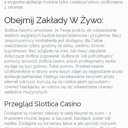
a wygodna aplikacja mobilna tylko zwiększa luksus użytkowania
z serwisie.
Obejmij Zakłady W Żywo:
Slottica Kasyno umożliwia, że Twoja podróż do odwiedzenia
wielkich wygranych będzie bezproblemowa i przyjemna. Nasz
zespół pomocy kontrahenta jest dostępny dla Ciebie
dwadzieścia cztery godziny na dobę, siedmiu dzionki
tygodniowo. Bez względu na owo, lub masz zapytania
dotyczące slottica logowanie, slottica pl, lub potrzebujesz
pomocy spośród slottica casino, polski profesjonalny kadra
wydaje się być gotowy Tobie pomóc. Przekierowanie
użytkowników w strony www kasyn zdaje się nagradzanie przez
aplikacje partnerskie. Dlatego zaciekawienie kasynem przez
internet odrzucić kończą się na ruletce jakim sposobem i
również blackjacku, an odnosi się do odwiedzenia również
zakładów muzycznych.
Przegląd Slottica Casino
Dostępne są również zabawy w całej kasynie na żywo – z
krupierem można zagrać w baccarat, blackjack, poker lub
ruletka. Dostępne są ów lampy także w jaki sposób rozrywki