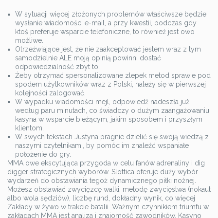
W sytuacji więcej złożonych problemów właściwsze będzie
wysłanie wiadomości e-mail, a przy kwestii, podczas gdy
ktoś preferuje wsparcie telefoniczne, to również jest owo
możliwe.
Otrzeźwiające jest, że nie zaakceptować jestem wraz z tym
samodzielnie ALE moją opinią powinni dostać
odpowiedzialność zbyt to.
Żeby otrzymać spersonalizowane zlepek metod sprawie pod
spodem użytkowników wraz z Polski, należy się w pierwszej
kolejności zalogować.
W wypadku wiadomości mejl, odpowiedź nadeszła już
według paru minutach, co świadczy o dużym zaangażowaniu
kasyna w wsparcie bieżącym, jakim sposobem i przyszłym
klientom.
W swych tekstach Justyna pragnie dzielić się swoją wiedzą z
naszymi czytelnikami, by pomóc im znaleźć wspaniałe
położenie do gry.
MMA owe ekscytująca przygoda w celu fanów adrenaliny i dig
digger strategicznych wyborów. Slottica oferuje duży wybór
wydarzeń do obstawiania tegoż dynamicznego piłki nożnej.
Możesz obstawiać zwycięzcę walki, metodę zwycięstwa (nokaut
albo wola sędziów), liczbę rund, dokładny wynik, co więcej
Zakłady w żywo w trakcie batalii. Ważnym czynnikiem triumfu w
zakładach MMA jest analiza i znajomość zawodników. Kasyno