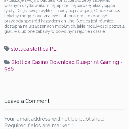
aktualizuje swoją bibliotekę komputerów, żeby zapewnić
własnym użytkownikom najlepsze i najbardziej ekscytujące
tytuły. Dzięki swej zwykłej i intuicyjnej nawigacji, Gracze unces
Lokalny mogą łatwo znaleźć ulubioną grę i rozpocząć
przygodę spośród hazardem on-line. Slottica jest również
dostępna na urządzeniach mobilnych, jakie możliwości pozwala
grać w ulubione zabawy w dowolnym rejonie i czasie.
slottica
,
slottica PL
Slottica Casino Download Blueprint Gaming -
986
Leave a Comment
Your email address will not be published.
Required fields are marked
*