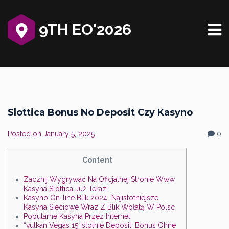
9TH EO'2026
Slottica Bonus No Deposit Czy Kasyno
Posted on
January 5, 2025
0
Content
Zacznij Wygrywać Na Oficjalnej Stronie Www
Kasyna Slottica Już Teraz!
Kasyno On-line Blik 2024 ️ Najistotniejsze
Kasyna Sieciowe Wraz Z Blik Wpłatą W Polsc
Popularne Kasyna Przez Internet
“vulkan Vegas 15 Istotnie Deposit: Bonus Ohne