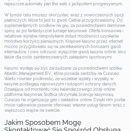
najwyższe automaty pan the web z jackpotem progresywnym.
W tymże celu możesz skorzystać wraz z nowoczesnych opcji
płatniczych, które to jest to gwoli Ciebie przygotowaliśmy. Od
suplementarnych środków na grę, za pośrednictwem darmowe
spiny, aż po fantastyczne turnieje kasynowe. Oferta bonusowa i
rabatowa wyrabia niespotykane dotąd możliwości uzyskania
mnóstwo korzyści pieniężnych. Krajowe kasyno przez internet
mocno przygotowało się na zaciekawionych bonusami gwoli
internautów. I owo odrzucić wyłącznie gwoli kasyna online, lecz
także dla osób zainteresowanych zakładami sportowymi.
Kasyno wydaje się być zarządzane za pośrednictwem spółkę
Atlantic Management B.V., która posiada siedzibę na Curacao.
Warto również podkreślić, że wszelkie wpłaty i wypłaty w
kasynie podlegają najnowszym rodzajom ochrony danych.
Działająca od momentu roku kalendarzowego 2019 online
platforma kasynowa Slottica otrzymała licencję kasynową
Curacao na organizację gier i zakładów online. Dzięki nim portal
może całkowicie prawnie oferować własne usługi fanom wraz z
większości krajów na świecie.
Jakim Sposobem Mogę
Skontaktować Się Spośród Obsługą