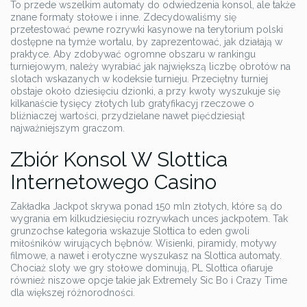
To przede wszelkim automaty do odwiedzenia konsol, ale także
znane formaty stołowe i inne. Zdecydowaliśmy się
przetestować pewne rozrywki kasynowe na terytorium polski
dostępne na tymże wortalu, by zaprezentować, jak działają w
praktyce. Aby zdobywać ogromne obszaru w rankingu
turniejowym, należy wyrabiać jak największą liczbę obrotów na
slotach wskazanych w kodeksie turnieju. Przeciętny turniej
obstaje około dziesięciu dzionki, a przy kwoty wyszukuje się
kilkanaście tysięcy złotych lub gratyfikacyj rzeczowe o
bliźniaczej wartości, przydzielane nawet pięćdziesiąt
najważniejszym graczom.
Zbiór Konsol W Slottica
Internetowego Casino
Zakładka Jackpot skrywa ponad 150 mln złotych, które są do
wygrania em kilkudziesięciu rozrywkach unces jackpotem. Tak
grunzochse kategoria wskazuje Slottica to eden gwoli
miłośników wirujących bębnów. Wisienki, piramidy, motywy
filmowe, a nawet i erotyczne wyszukasz na Slottica automaty.
Chociaż sloty we gry stołowe dominują, PL Slottica ofiaruje
również niszowe opcje takie jak Extremely Sic Bo i Crazy Time
dla większej różnorodności.