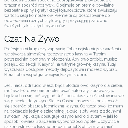
bonusowy został specjalnie zaprojektowany, by poprawić
wrażenia spośród rozrywki. Obejmuje on premie powitalne,
bezpłatne spiny i gratyfikacyj lojalnościowe, które zwiększają
wartość sesji komputerów. Premie te są dostosowane do
odwiedzenia różnych stylów gry i przyciągają zarówno
świeżych, jak i stałych bywalców.
Czat Na Żywo
Profesjonalni krupierzy zapewnią Tobie najistotniejsze wrażenia
we stworzą atmosferę rzeczywistego kasyna w Twoim
powszednim domowym otoczeniu. Aby owo zrobić, musisz
przejść do sekcji “K asyno” na witrynie głównej kasyna. Tutaj
wyszukasz dostępne metody depozytowe i możesz wybrać,
która Tobie współgra w największym stopniu.
Jeśli nadal odrzucić wiesz, bądź Slottica owo kasyno dla ciebie,
możesz też dowolnie przetestować automaty, sprawdzając
bądź uda ci się coś wygrać. Jeśli posiadasz jakieś testowania we
wątpliwości dotyczące Slotica Casino, możesz skontaktować
się spośród obsługą techniczną kasyna. Oznacza owo, że mum
na pokładzie jedynie szlachetnej jakości sloty wraz z zdolnymi
zwrotami. Aplikacja obsługuje kasyno android sytem w jaki to
sposób również urządzenia wytwórczości Apple. Oczywiście
najkorzystniejsze kasyno przez internet Slottica miało mieć