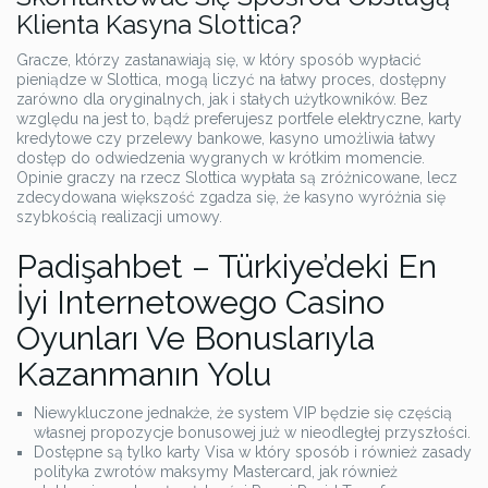
Klienta Kasyna Slottica?
Gracze, którzy zastanawiają się, w który sposób wypłacić
pieniądze w Slottica, mogą liczyć na łatwy proces, dostępny
zarówno dla oryginalnych, jak i stałych użytkowników. Bez
względu na jest to, bądź preferujesz portfele elektryczne, karty
kredytowe czy przelewy bankowe, kasyno umożliwia łatwy
dostęp do odwiedzenia wygranych w krótkim momencie.
Opinie graczy na rzecz Slottica wypłata są zróżnicowane, lecz
zdecydowana większość zgadza się, że kasyno wyróżnia się
szybkością realizacji umowy.
Padişahbet – Türkiye’deki En
İyi Internetowego Casino
Oyunları Ve Bonuslarıyla
Kazanmanın Yolu
Niewykluczone jednakże, że system VIP będzie się częścią
własnej propozycje bonusowej już w nieodległej przyszłości.
Dostępne są tylko karty Visa w który sposób i również zasady
polityka zwrotów maksymy Mastercard, jak również