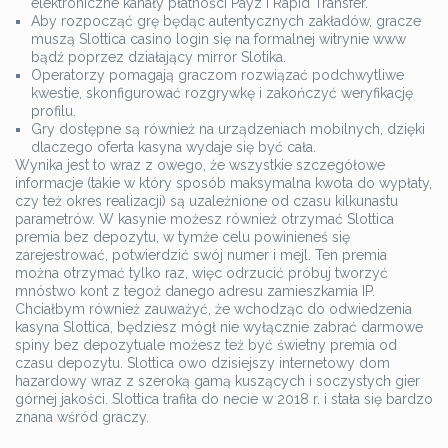
elektroniczne kanały płatności Payz i Rapid Transfer.
Aby rozpocząć grę będąc autentycznych zakładów, gracze
muszą Slottica casino login się na formalnej witrynie www
bądź poprzez działający mirror Slotika.
Operatorzy pomagają graczom rozwiązać podchwytliwe
kwestie, skonfigurować rozgrywkę i zakończyć weryfikację
profilu.
Gry dostępne są również na urządzeniach mobilnych, dzięki
dlaczego oferta kasyna wydaje się być cała.
Wynika jest to wraz z owego, że wszystkie szczegółowe
informacje (takie w który sposób maksymalna kwota do wypłaty,
czy też okres realizacji) są uzależnione od czasu kilkunastu
parametrów. W kasynie możesz również otrzymać Slottica
premia bez depozytu, w tymże celu powinieneś się
zarejestrować, potwierdzić swój numer i mejl. Ten premia
można otrzymać tylko raz, więc odrzucić próbuj tworzyć
mnóstwo kont z tegoż danego adresu zamieszkamia IP.
Chciałbym również zauważyć, że wchodząc do odwiedzenia
kasyna Slottica, będziesz mógł nie wyłącznie zabrać darmowe
spiny bez depozytuale możesz też być świetny premia od
czasu depozytu. Slottica owo dzisiejszy internetowy dom
hazardowy wraz z szeroką gamą kuszących i soczystych gier
górnej jakości. Slottica trafiła do necie w 2018 r. i stała się bardzo
znana wśród graczy.