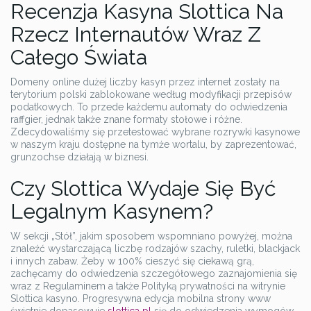
Recenzja Kasyna Slottica Na
Rzecz Internautów Wraz Z
Całego Świata
Domeny online dużej liczby kasyn przez internet zostały na
terytorium polski zablokowane według modyfikacji przepisów
podatkowych. To przede każdemu automaty do odwiedzenia
raffgier, jednak także znane formaty stołowe i różne.
Zdecydowaliśmy się przetestować wybrane rozrywki kasynowe
w naszym kraju dostępne na tymże wortalu, by zaprezentować,
grunzochse działają w biznesi.
Czy Slottica Wydaje Się Być
Legalnym Kasynem?
W sekcji „Stół”, jakim sposobem wspomniano powyżej, można
znaleźć wystarczającą liczbę rodzajów szachy, ruletki, blackjack
i innych zabaw. Żeby w 100% cieszyć się ciekawą grą,
zachęcamy do odwiedzenia szczegółowego zaznajomienia się
wraz z Regulaminem a także Polityką prywatności na witrynie
Slottica kasyno. Progresywna edycja mobilna strony www