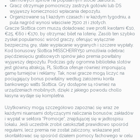
darmowych spinów na popularnym slocie Starburst.
Gracz otrzymuje pomocniczy zastrzyk gotówki lub DS
wyjąwszy konieczności wpłacania depozytu.
Organizowane są t każdym czasach i w każdym tygodniu, a
pula nagród wynosi właściwie 7500 zł i złotych.
Gracze Slottica com muszą doładować swe profil kwotami €10,
€25, €60 i €170, by otrzymać bilet na loterię. Zasób ten szybko
zyskał popularność wśród graczy, oferując wyłącznie
bezpieczną grę, stałe wypłacanie wygranych i szczere wypłaty.
Kod bonusowy Slottica MISSCHERRY50 umożliwia odebrać
pięćdziesięciu gratisowych spinów jako premia powitalny
wyjąwszy depozytu. Podczas gdy ogromna biblioteka slotów
jest główną atrakcją, PL Slottica oferuje również imponującą
gamę turniejów i reklamy. Tak, nowi gracze mogą liczyć na
pociągający bonus powitalny według założeniu konta
bankowego watts Slottica. Gry dostępne są również na
urządzeniach mobilnych, dzięki z jakiego powodu chollo
kasyna wydaje się kompletna.
Użytkownicy mogą szczegółowo zapoznać się wraz ze
każdymi niuansami dotyczącymi naliczania bonusów, zakładów
i wypłat w sektora “Promocje”, znajdującej się w jadłospisu
lokalu. Jeśli uczestnik zrobił całokształt prawidłowo spośród
regułami, lecz premia nie został zaliczony, wskazane jest
skontaktować się spośród działem pomocy fachowego w celu