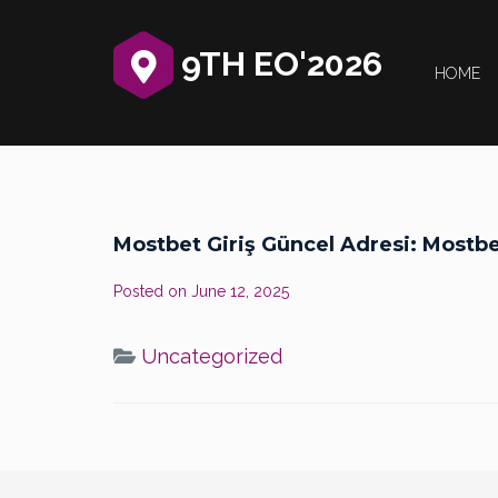
9TH EO'2026
HOME
Mostbet Giriş Güncel Adresi: Mostbet
Posted on
June 12, 2025
Uncategorized