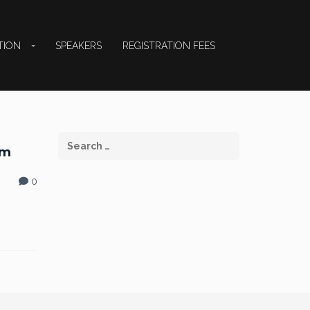
TION
SPEAKERS
REGISTRATION FEES
rm
0