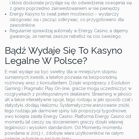
i która doskonale przydaje się do odwiedzenia oswojenia się
z grami poprzednio zainwestowaniem w nie pieniędzy.
Energy Kasyno to świat pełen możliwości – wystarczy
zalogować się i zacząć odkrywać, co przygotowano dla
zawodników.
Regularnie sprawdzaj automaty w Energy Casino, a dajemy
gwarancję, że niemal zawsze natrafisz na coś świeżego.
Bądź Wydaje Się To Kasyno
Legalne W Polsce?
E-mail wydaje się być świetny dla w mniejszym stopniu
sumiennych kwestii, a telefon pozwala na bezpośrednią
rozmowę wraz z konsultantem. Dzięki współpracy z Evolution
Gaming i Pragmatic Play On-line, gracze mogą uczestniczyć w
rozgrywkach z profesjonalnymi dealerami. Streaming w jakości
4K a także interaktywne opcje, tego rodzaju w jaki sposób czat i
statystyki, dodają realizmu. Systematycznie aranżowane zniżki,
tego rodzaju jak darmowe spiny lub propozycji tygodniowe,
owo kolejna zaleta Energy Casino. Platforma Energy Casino od
momentu lat cieszy się docenieniem graczy dzięki własnej
legalności i wysokim standardom. Od Momentu momentu
powstania w 2013 r., zdobyła wiara użytkowników na całym
świecie, w tymże w naszym kraju.