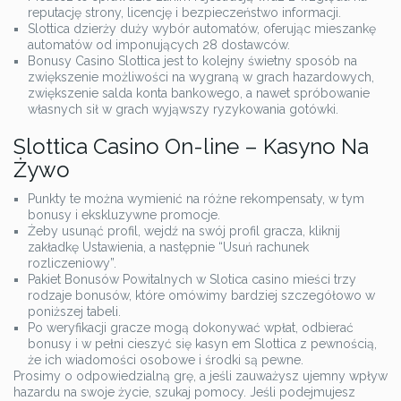
reputację strony, licencję i bezpieczeństwo informacji.
Slottica dzierży duży wybór automatów, oferując mieszankę
automatów od imponujących 28 dostawców.
Bonusy Casino Slottica jest to kolejny świetny sposób na
zwiększenie możliwości na wygraną w grach hazardowych,
zwiększenie salda konta bankowego, a nawet spróbowanie
własnych sił w grach wyjąwszy ryzykowania gotówki.
Slottica Casino On-line – Kasyno Na
Żywo
Punkty te można wymienić na różne rekompensaty, w tym
bonusy i ekskluzywne promocje.
Żeby usunąć profil, wejdź na swój profil gracza, kliknij
zakładkę Ustawienia, a następnie “Usuń rachunek
rozliczeniowy”.
Pakiet Bonusów Powitalnych w Slotica casino mieści trzy
rodzaje bonusów, które omówimy bardziej szczegółowo w
poniższej tabeli.
Po weryfikacji gracze mogą dokonywać wpłat, odbierać
bonusy i w pełni cieszyć się kasyn em Slottica z pewnością,
że ich wiadomości osobowe i środki są pewne.
Prosimy o odpowiedzialną grę, a jeśli zauważysz ujemny wpływ
hazardu na swoje życie, szukaj pomocy. Jeśli podejmujesz