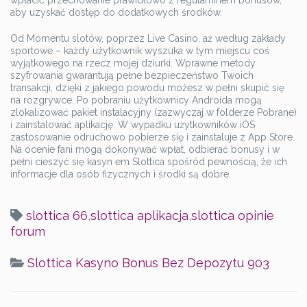
wpłacić przechowanie prawidłowo z regulaminem bonusów,
aby uzyskać dostęp do dodatkowych środków.
Od Momentu slotów, poprzez Live Casino, aż według zakłady
sportowe – każdy użytkownik wyszuka w tym miejscu coś
wyjątkowego na rzecz mojej dziurki. Wprawne metody
szyfrowania gwarantują pełne bezpieczeństwo Twoich
transakcji, dzięki z jakiego powodu możesz w pełni skupić się
na rozgrywce. Po pobraniu użytkownicy Androida mogą
zlokalizować pakiet instalacyjny (zazwyczaj w folderze Pobrane)
i zainstalować aplikację. W wypadku użytkowników iOS
zastosowanie odruchowo pobierze się i zainstaluje z App Store.
Na ocenie fani mogą dokonywać wpłat, odbierać bonusy i w
pełni cieszyć się kasyn em Slottica spośród pewnością, że ich
informacje dla osób fizycznych i środki są dobre.
slottica 66
,
slottica aplikacja
,
slottica opinie
forum
Slottica Kasyno Bonus Bez Depozytu 903