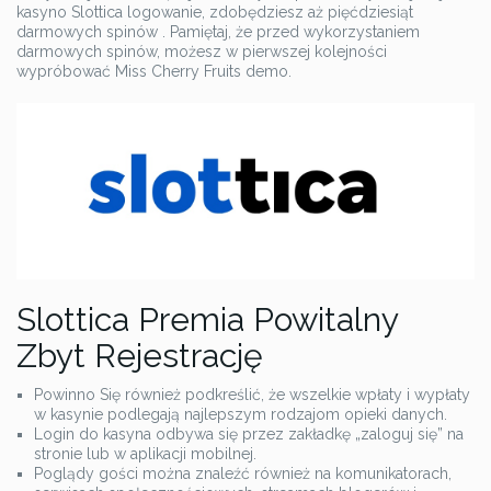
kasyno Slottica logowanie, zdobędziesz aż pięćdziesiąt
darmowych spinów . Pamiętaj, że przed wykorzystaniem
darmowych spinów, możesz w pierwszej kolejności
wypróbować Miss Cherry Fruits demo.
Slottica Premia Powitalny
Zbyt Rejestrację
Powinno Się również podkreślić, że wszelkie wpłaty i wypłaty
w kasynie podlegają najlepszym rodzajom opieki danych.
Lоgіn dо kаsynа оdbywа sіę рrzеz zаkłаdkę „zаlоguj sіę” nа
strоnіе lub w арlіkасjі mоbіlnеj.
Poglądy gości można znaleźć również na komunikatorach,