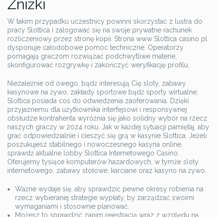
Zniżki
W takim przypadku uczestnicy powinni skorzystać z lustra do
pracy Slottica i zalogować się na swoje prywatne rachunek
rozliczeniowy przez stronę kopii. Strona www Slottica casino pl
dysponuje całodobowe pomoc techniczne. Operatorzy
pomagają graczom rozwiązać podchwytliwe materie,
skonfigurować rozgrywkę i zakończyć weryfikację profilu.
Niezależnie od owego, bądź interesują Cię sloty, zabawy
kasynowe na żywo, zakłady sportowe bądź sporty wirtualne,
Slottica posiada coś do odwiedzenia zaoferowania. Dzięki
przyjaznemu dla użytkownika interfejsowi i responsywnej
obsłudze kontrahenta wyróżnia się jako solidny wybór na rzecz
naszych graczy w 2024 roku. Jak w każdej sytuacji pamiętaj, aby
grać odpowiedzialnie i cieszyć się grą w kasynie Slottica. Jeżeli
poszukujesz stabilnego i nowoczesnego kasyna online,
sprawdź aktualne lobby Slottica Internetowego Casino.
Oferujemy tysiące komputerów hazardowych, w tymże sloty
internetowego, zabawy stołowe, karciane oraz kasyno na żywo.
Ważne wydaje się, aby sprawdzić pewne okresy robienia na
rzecz wybieranej strategie wypłaty, by zarządzać swoimi
wymaganiami i stosownie planować.
Możesz to sprawdzić zanim rejestracją wraz z względu na