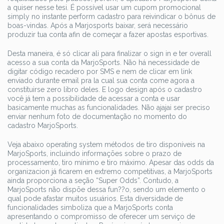
a quiser nesse tesi. É possível usar um cupom promocional
simply no instante perform cadastro para reivindicar o bônus de
boas-vindas. Após a Marjosports baixar, será necessário
produzir tua conta afin de começar a fazer apostas esportivas.
Desta maneira, é só clicar ali para finalizar o sign in e ter overall
acesso a sua conta da MarjoSports. Não há necessidade de
digitar código recadero por SMS e nem de clicar em link
enviado durante email pra la cual sua conta come agora a
constituirse zero libro deles. E logo design após o cadastro
você já tem a possibilidade de acessar a conta e usar
basicamente muchas as funcionalidades. Não ajajai ser preciso
enviar nenhum foto de documentação no momento do
cadastro MarjoSports.
Veja abaixo operating system métodos de tiro disponíveis na
MarjoSports, incluindo informações sobre o prazo de
processamento, tiro mínimo e tiro máximo. Apesar das odds da
organizacion já ficarem en extremo competitivas, a MarjoSports
ainda proporciona a seção “Super Odds”. Contudo, a
MarjoSports não dispõe dessa fun??o, sendo um elemento o
qual pode afastar muitos usuários. Esta diversidade de
funcionalidades simboliza que a MarjoSports conta
apresentando o compromisso de oferecer um serviço de