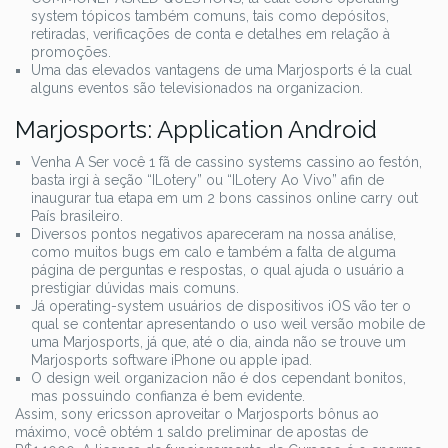
system tópicos também comuns, tais como depósitos,
retiradas, verificações de conta e detalhes em relação à
promoções.
Uma das elevados vantagens de uma Marjosports é la cual
alguns eventos são televisionados na organizacion.
Marjosports: Application Android
Venha A Ser você 1 fã de cassino systems cassino ao festón,
basta irgi à seção “ILotery” ou “ILotery Ao Vivo” afin de
inaugurar tua etapa em um 2 bons cassinos online carry out
País brasileiro.
Diversos pontos negativos apareceram na nossa análise,
como muitos bugs em calo e também a falta de alguma
página de perguntas e respostas, o qual ajuda o usuário a
prestigiar dúvidas mais comuns.
Já operating-system usuários de dispositivos iOS vão ter o
qual se contentar apresentando o uso weil versão mobile de
uma Marjosports, já que, até o dia, ainda não se trouve um
Marjosports software iPhone ou apple ipad.
O design weil organizacion não é dos cependant bonitos,
mas possuindo confianza é bem evidente.
Assim, sony ericsson aproveitar o Marjosports bônus ao
máximo, você obtém 1 saldo preliminar de apostas de