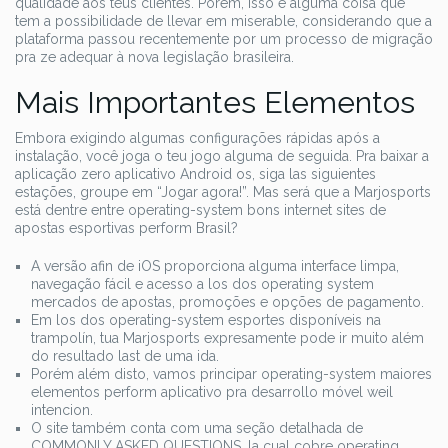
qualidade aos teus clientes. Porém, isso é alguma coisa que
tem a possibilidade de llevar em miserable, considerando que a
plataforma passou recentemente por um processo de migração
pra ze adequar à nova legislação brasileira.
Mais Importantes Elementos
Embora exigindo algumas configurações rápidas após a
instalação, você joga o teu jogo alguma de seguida. Pra baixar a
aplicação zero aplicativo Android os, siga las siguientes
estações, groupe em “Jogar agora!”. Mas será que a Marjosports
está dentre entre operating-system bons internet sites de
apostas esportivas perform Brasil?
A versão afin de iOS proporciona alguma interface limpa,
navegação fácil e acesso a los dos operating system
mercados de apostas, promoções e opções de pagamento.
Em los dos operating-system esportes disponíveis na
trampolín, tua Marjosports expresamente pode ir muito além
do resultado last de uma ida.
Porém além disto, vamos principar operating-system maiores
elementos perform aplicativo pra desarrollo móvel weil
intencion.
O site também conta com uma seção detalhada de
COMMONLY ASKED QUESTIONS, la cual cobre operating