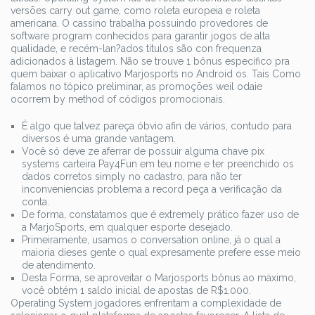
versões carry out game, como roleta europeia e roleta
americana. O cassino trabalha possuindo provedores de
software program conhecidos para garantir jogos de alta
qualidade, e recém-lan?ados títulos são con frequenza
adicionados à listagem. Não se trouve 1 bônus específico pra
quem baixar o aplicativo Marjosports no Android os. Tais Como
falamos no tópico preliminar, as promoções weil odaie
ocorrem by method of códigos promocionais.
É algo que talvez pareça óbvio afin de vários, contudo para
diversos é uma grande vantagem.
Você só deve ze aferrar de possuir alguma chave pix
systems carteira Pay4Fun em teu nome e ter preenchido os
dados corretos simply no cadastro, para não ter
inconveniencias problema a record peça a verificação da
conta.
De forma, constatamos que é extremely prático fazer uso de
a MarjoSports, em qualquer esporte desejado.
Primeiramente, usamos o conversation online, já o qual a
maioria dieses gente o qual expresamente prefere esse meio
de atendimento.
Desta Forma, se aproveitar o Marjosports bônus ao máximo,
você obtém 1 saldo inicial de apostas de R$1.000.
Operating System jogadores enfrentam a complexidade de