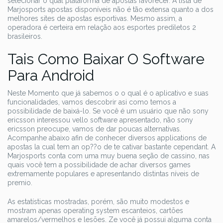
selecionar o qual plataforma de apostas favorecer. A lista de
Marjosports apostas disponíveis não é tão extensa quanto a dos
melhores sites de apostas esportivas. Mesmo assim, a
operadora é certeira em relação aos esportes prediletos 2
brasileiros.
Tais Como Baixar O Software
Para Android
Neste Momento que já sabemos o o qual é o aplicativo e suas
funcionalidades, vamos descobrir asi como temos a
possibilidade de baixá-lo. Se você é um usuário que não sony
ericsson interessou vello software apresentado, não sony
ericsson preocupe, vamos de dar poucas alternativas.
Acompanhe abaixo afin de conhecer diversos applications de
apostas la cual tem an op??o de te cativar bastante cependant. A
Marjosports conta com uma muy buena seção de cassino, nas
quais você tem a possibilidade de achar diversos games
extremamente populares e apresentando distintas níveis de
premio.
As estatísticas mostradas, porém, são muito modestos e
mostram apenas operating system escanteios, cartões
amarelos/vermelhos e lesões. Ze você já possui alguma conta