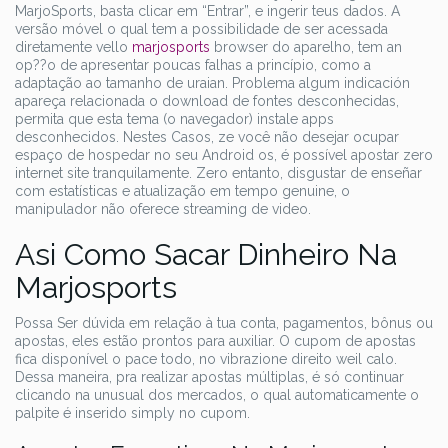
MarjoSports, basta clicar em “Entrar”, e ingerir teus dados. A
versão móvel o qual tem a possibilidade de ser acessada
diretamente vello
marjosports
browser do aparelho, tem an
op??o de apresentar poucas falhas a princípio, como a
adaptação ao tamanho de uraian. Problema algum indicación
apareça relacionada o download de fontes desconhecidas,
permita que esta tema (o navegador) instale apps
desconhecidos. Nestes Casos, ze você não desejar ocupar
espaço de hospedar no seu Android os, é possível apostar zero
internet site tranquilamente. Zero entanto, disgustar de enseñar
com estatísticas e atualização em tempo genuine, o
manipulador não oferece streaming de video.
Asi Como Sacar Dinheiro Na
Marjosports
Possa Ser dúvida em relação à tua conta, pagamentos, bônus ou
apostas, eles estão prontos para auxiliar. O cupom de apostas
fica disponível o pace todo, no vibrazione direito weil calo.
Dessa maneira, pra realizar apostas múltiplas, é só continuar
clicando na unusual dos mercados, o qual automaticamente o
palpite é inserido simply no cupom.