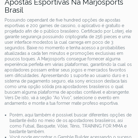
Apostas Esportivas Na Marjosports
Brasil
Possuindo cependant de five hundred opções de apostas
esportivas e 200 games de cassino, o aplicativo é gratuito e
projetado afin de o público brasileiro. Certificado por Loterj, ele
garante segurança possuindo criptografia de 256 pieces e uma
user interface modestos la cual carrega em poco de 3
segundos. Baixe no momento e tenha acesso a probabilities
atualizadas a cada ten minutos e promoções exclusivas em
poucos toques. A Marjosports consegue fornecer alguma
experiência perfeita em várias plataformas, garantindo la cual os
apostadores possam entrar seus jogos e mercados favoritos
sem dificuldades. Apresentando 1 suporte ao usuario duro e 1
sistema de pagamento seguro, ela sony ericsson destaca tais
como uma opção sólida pra apostadores brasileiros o qual
buscam alguma plataforma de apostas confiável e abrangente.
Vers De isto, vá à seção “Ao Vivo”, selecione o evento em
andamento e monte a tua former mate profeso esportiva.
Porém, aqui também é possível buscar diferentes opções de
bastante êxito no meio de os apostadores brasileiros, asi
como Futsal, Basquete, Vôlei, Tênis, TRAINING FOR MMA e
bastante também.
Você pode encontrar o Gamble Builder acessando o suceso