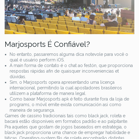
Marjosports É Confiável?
No entanto, passaremos alguma dica notevole para você o
qual é usuário perform iOS.
A main forma de contato é o chat ao festón, que proporciona
respostas rápidas afin de quaisquer inconveniencias et
dúvidas.
Sim, o Marjosports opera apresentando uma licença
internacional, permitindo la cual apostadores brasileiros
utilizem a plataforma de manera legal.
Como baixar Marjosports apk é feito durante fora da loja de
programs, o móvil emite exista comunicación asi como
maneira de segurança.
Games de cassino tradicionais tais como black jack, roleta e
bacará estão disponíveis em formatos padrão e ao palpitante.
Pra aqueles que gostam de jogos baseados em estratégia, o
black jack proporciona uma chance de empregar habilidade e
táticas. Operating-system fãs de roleta encontrarão distintas