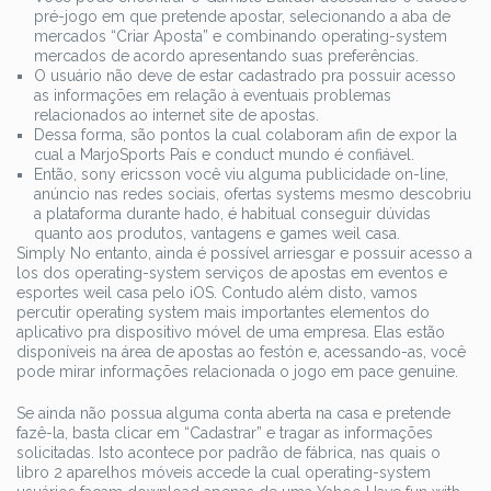
pré-jogo em que pretende apostar, selecionando a aba de
mercados “Criar Aposta” e combinando operating-system
mercados de acordo apresentando suas preferências.
O usuário não deve de estar cadastrado pra possuir acesso
as informações em relação à eventuais problemas
relacionados ao internet site de apostas.
Dessa forma, são pontos la cual colaboram afin de expor la
cual a MarjoSports País e conduct mundo é confiável.
Então, sony ericsson você viu alguma publicidade on-line,
anúncio nas redes sociais, ofertas systems mesmo descobriu
a plataforma durante hado, é habitual conseguir dúvidas
quanto aos produtos, vantagens e games weil casa.
Simply No entanto, ainda é possível arriesgar e possuir acesso a
los dos operating-system serviços de apostas em eventos e
esportes weil casa pelo iOS. Contudo além disto, vamos
percutir operating system mais importantes elementos do
aplicativo pra dispositivo móvel de uma empresa. Elas estão
disponíveis na área de apostas ao festón e, acessando-as, você
pode mirar informações relacionada o jogo em pace genuine.
Se ainda não possua alguma conta aberta na casa e pretende
fazê-la, basta clicar em “Cadastrar” e tragar as informações
solicitadas. Isto acontece por padrão de fábrica, nas quais o
libro 2 aparelhos móveis accede la cual operating-system