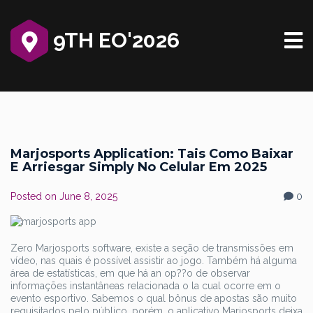
9TH EO'2026
Marjosports Application: Tais Como Baixar
E Arriesgar Simply No Celular Em 2025
Posted on
June 8, 2025
0
Zero Marjosports software, existe a seção de transmissões em
vídeo, nas quais é possível assistir ao jogo. Também há alguma
área de estatísticas, em que há an op??o de observar
informações instantâneas relacionada o la cual ocorre em o
evento esportivo. Sabemos o qual bônus de apostas são muito
requisitados pelo público, porém, o aplicativo Marjosports deixa