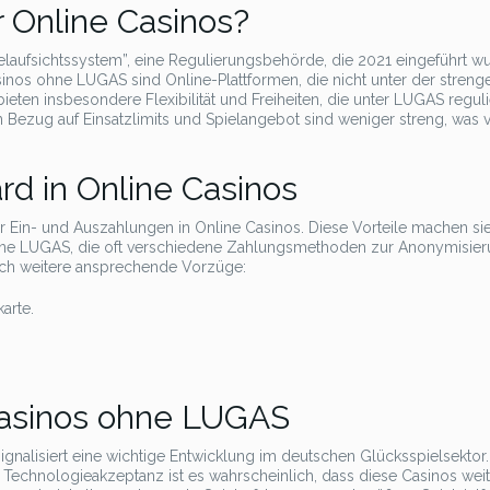
 Online Casinos?
laufsichtssystem”, eine Regulierungsbehörde, die 2021 eingeführt w
nos ohne LUGAS sind Online-Plattformen, die nicht unter der streng
eten insbesondere Flexibilität und Freiheiten, die unter LUGAS reguli
n Bezug auf Einsatzlimits und Spielangebot sind weniger streng, was v
rd in Online Casinos
r Ein- und Auszahlungen in Online Casinos. Diese Vorteile machen si
hne LUGAS, die oft verschiedene Zahlungsmethoden zur Anonymisie
noch weitere ansprechende Vorzüge:
arte.
Casinos ohne LUGAS
nalisiert eine wichtige Entwicklung im deutschen Glücksspielsektor.
Technologieakzeptanz ist es wahrscheinlich, dass diese Casinos weit