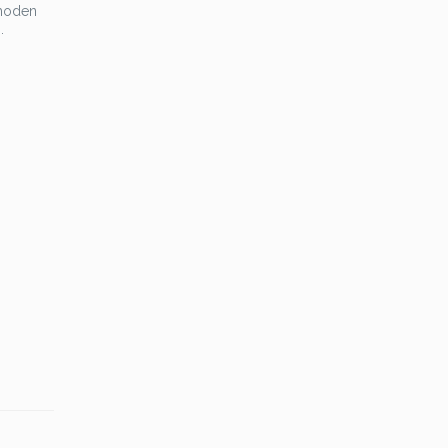
thoden
.