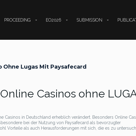
PROCEEDING
EO2026
SUBMISSION
PUBLICA
no Ohne Lugas Mit Paysafecard
r Online Casinos ohne LUG
line Casinos in Deutschland erheblich verändert. Besonders Online Ca
besondere bei der Nutzung von Paysafecard als bevorzugter
Vorteile als auch Herausforderungen mit sich, die es zu untersuche