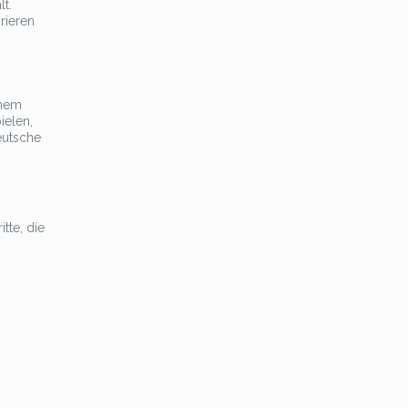
t.
rieren
inem
ielen,
eutsche
tte, die