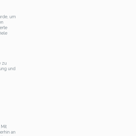
urde, um
en
erte
iele
e zu
rung und
 Mit
erhin an