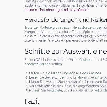
Einfluss gewinnen werden. Gründe für diesen Aufschw
Zudem können diese Plattformen Innovationsführer s
online casino ohne lugas mit paysafecard
.
Herausforderungen und Risike
Trotz der Vorteile gibt es auch Herausforderungen, d
Mangel an Verbraucherschutz führen. Spieler sollten 
die faire Spiele und transparente Bedingungen bieten
Lizenz in einer Grauzone operieren, was potenziell r
Schritte zur Auswahl ein
Bei der Wahl eines sicheren Online Casinos ohne LUGA
beachtet werden sollten:
Prüfen Sie die Lizenz und den Ruf des Casinos.
Lesen Sie Bewertungen und Erfahrungsberichte vo
Klären Sie, welche Sicherheitsmaßnahmen zum Schu
Vergewissern Sie sich, dass die angebotenen Spi
Nutzen Sie Testspiele, um die Plattform zu erkund
Fazit