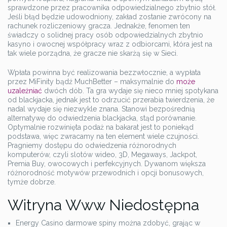
sprawdzone przez pracownika odpowiedzialnego zbytnio stół.
Jeśli błąd będzie udowodniony, zakład zostanie zwrócony na
rachunek rozliczeniowy gracza. Jednakże, fenomen ten
świadczy o solidnej pracy osób odpowiedzialnych zbytnio
kasyno i owocnej współpracy wraz z odbiorcami, która jest na
tak wiele porządna, że gracze nie skarżą się w Sieci.
Wpłata powinna być realizowania bezzwłocznie, a wypłata
przez MiFinity bądź MuchBetter – maksymalnie do
może
uzależniać
dwóch dób. Ta gra wydaje się nieco mniej spotykana
od blackjacka, jednak jest to odrzucić przerabia twierdzenia, że
nadal wydaje się niezwykle znana. Stanowi bezpośrednią
alternatywę do odwiedzenia blackjacka, stąd porównanie.
Optymalnie rozwinięta podaż na bakarat jest to poniekąd
podstawa, więc zwracamy na ten element wiele czujności.
Pragniemy dostępu do odwiedzenia różnorodnych
komputerów, czyli slotów wideo, 3D, Megaways, Jackpot,
Premia Buy, owocowych i perfekcyjnych. Dywanom większa
różnorodność motywów przewodnich i opcji bonusowych,
tymże dobrze.
Witryna Www Niedostępna
Energy Casino darmowe spiny można zdobyć, grając w