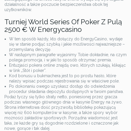
działalność a także poczucie bezpieczeństwa obok tej
użytkowników.
Turniej World Series Of Poker Z Pulą
2500 € W Energycasino
W ten sposób każdy, kto dołączy do EnergyCasino, wydaje
się w stanie podjąć szybką i jakie możliwości najważniejsze –
przemyślaną decyzję.
W następnym paragrafie wyjaśnimy Tobie dokładnie, na czym
polega promocja, i w jaki to sposób otrzymać premia.
Entuzjaści pokera online znajdą owo, których szukają, klikając
w link „Stół i poker”.
Kod bonusu u bukmachera jest to po prostu hasło, które
należy wpisać podczas rejestrowania się w właściwe pole.
Po dokonaniu owego uzyskasz dostęp do odwiedzenia
procedur składania depozytu dostępnych w twoim państwa.
Podaż tyczy się tylko straty netto, poniesionej przez gracza
podczas własnego głównego dnia w kasynie Energy na żywo.
Strona internetowa dość przyzwoitą bibliotekę pokazującą
więcej niż 600 komputerów w kasynie, a także spory wybór
możności zakładów sportowych. Porządna wiadomość jest
taka, że każde gry są dogodnie rozdzielone i oznaczone jak
nowe, gorące i tak dalej.