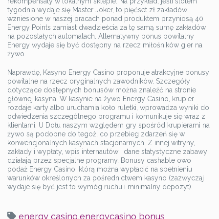
rekompensaty w lokalnym sklepie. Na przykład, jeśli slotem
tygodnia wydaje się Master Joker, to pięćset zł zakładów
wzniesione w naszej pracach ponad produktem przyniosą 40
Energy Points zamiast dwadzieścia za tę samą sumę zakładów
na pozostałych automatach. Alternatywny bonus powitalny
Energy wydaje się być dostępny na rzecz miłośników gier na
żywo.
Naprawdę, Kasyno Energy Casino proponuje atrakcyjne bonusy
powitalne na rzecz oryginalnych zawodników. Szczegóły
dotyczące dostępnych bonusów można znaleźć na stronie
głównej kasyna. W kasynie na żywo Energy Casino, krupier
rozdaje karty albo uruchamia koło ruletki, wprowadza wyniki do
odwiedzenia szczególnego programu i komunikuje się wraz z
klientami. U Dołu naszym względem gry spośród krupierami na
żywo są podobne do tegoż, co przebieg zdarzeń się w
konwencjonalnych kasynach stacjonarnych. Z innej witryny,
zakłady i wypłaty, wpis internautów i dane statystyczne zabawy
działają przez specjalne programy. Bonusy cashable owo
podaż Energy Casino, którą można wypłacić na spełnieniu
warunków określonych za pośrednictwem kasyno (zazwyczaj
wydaje się być jest to wymóg ruchu i minimalny depozyt).
energy casino
,
energycasino bonus