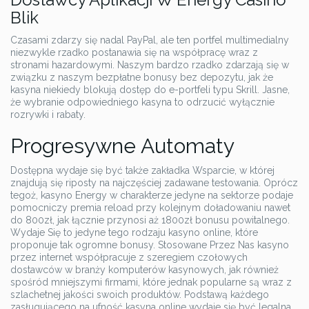
Blik
Czasami zdarzy się nadal PayPal, ale ten portfel multimedialny
niezwykle rzadko postanawia się na współpracę wraz z
stronami hazardowymi. Naszym bardzo rzadko zdarzają się w
związku z naszym bezpłatne bonusy bez depozytu, jak że
kasyna niekiedy blokują dostęp do e-portfeli typu Skrill. Jasne,
że wybranie odpowiedniego kasyna to odrzucić wyłącznie
rozrywki i rabaty.
Progresywne Automaty
Dostępna wydaje się być także zakładka Wsparcie, w której
znajdują się riposty na najczęściej zadawane testowania. Oprócz
tegoż, kasyno Energy w charakterze jedyne na sektorze podaje
pomocniczy premia reload przy kolejnym doładowaniu nawet
do 800zł, jak łącznie przynosi aż 1800zł bonusu powitalnego.
Wydaje Się to jedyne tego rodzaju kasyno online, które
proponuje tak ogromne bonusy. Stosowane Przez Nas kasyno
przez internet współpracuje z szeregiem czołowych
dostawców w branży komputerów kasynowych, jak również
spośród mniejszymi firmami, które jednak popularne są wraz z
szlachetnej jakości swoich produktów. Podstawą każdego
zasługującego na ufność kasyna online wydaje się być legalna