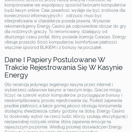
komponowane we współpracy spośród twórcami komputerów
bądź kasyn online. Cała zawartość wydaje się być zrobiona dla
konieczności informacyjnych i odrzucić musi być
interpretowana w charakterze porada prawna. Wyraźnie
rekomendujemy Energy Casino jak odpowiednie obszar do gry
dla rodzimych graczy. To renomowany, działający od
dłuższego czasu portal, który posiada licencję Curacao. Energy
oferuje przeszło 6000 komputerów, komfortowe płatności
włącznie spośród BLIKIEM i 2 bonusy na początek.
Dane I Papiery Postulowane W
Trakcie Rejestrowania Się W Kasynie
Energy
Oto recenzja jedynego legalnego kasyna przez internet i
wybierzesz ustawowe kasyno w naszym kraju. Gracze mogą
liczyć na szeroki wybór komputerów, przyciągające bonusy i
nieskomplikowany proces rejestrowania się. Podest zapewnia
prędkie płatności, a także górnej jakości obsługę konsumenta
dostępną dwadzieścia cztery godziny na dobę. Energy Casino
to doskonały wybór na rzecz ludzi, którzy szukają ekscytującej i
niezawodnej rozrywki online, która zapewnia emocje na
najwyższym poziomie. Według polskiej doświadczeń Energy