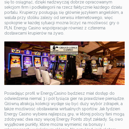
się to osiągnąć, dzięki nadzwyczaj dobrze opracowanym
sekcjom firm i podkategorii na rzecz faktycznie każdego działu
portalu. Krupierzy posługują się głównie językiem angielskim, a
waluta przy stoliku zależy od serwisu internetowego, więc
spokojnie w każdej sytuacji można liczyć na możliwość gry o
PLN. Energy Casino współpracuje również z czterema
dostawcami krupierów na żywo.
Posiadając profil w EnergyCasino będziesz miał dostęp do
odwiedzenia niemal 3 i pół tysiąca gier na prawdziwe pieniądze.
Główną atrakcją kolekcji wydaje się być duży wybór zdrapek, a
także możliwość obstawiania wirtualnych sportów. Jak tydzień
Energy Casino wybiera najlepszą grę, w której polscy fani mogą
zdobywać dwa razy więcej Energy Points zbyt zakłady. Są owo
wyjątkowe punkty, które można wymienić na bonusy i