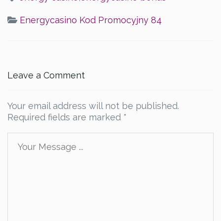
Energycasino Kod Promocyjny 84
Leave a Comment
Your email address will not be published.
Required fields are marked
*