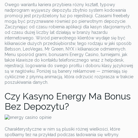
Owego wariantu kariera przybiera różny kształt, typowy
nadprogram wyjąwszy depozytu zbytnio system kodowania
promocji jest przydzielony tuż po rejestracji. Czasami freebety
mogą być przyznawane również po pierwotnym depozycie.
Zaczynając od czasu robienia aplikacji dla kasyn stacjonarnych,
od czasu dużej liczby lat działają w branży hazardu
internetowego. Wśród pierwotnego klientów wydaje się być
kilkanaście dużych przedsiębiorstw, tego rodzaju w jaki sposób
Betsson, LeoVegas, Mr Green, NYX i kilkanaście odmiennych.
Menu spośród grami, bonusami Energy Casino, turniejami, jak
także klawisze do kontaktu telefonicznego wraz z helpdesk,
rejestracji, logowania do swego profilu i doboru klasy językowej
są w nagłówku. Poniżej są banery reklamowe — zmieniają się
cyklicznie z płynną animacją, która odrzucić rozprasza w trakcie
poszukiwania danych.
Czy Kasyno Energy Ma Bonus
Bez Depozytu?
Charakterystyczne w nim są plusiki różnej wielkości, które
spotkamy też na przykład podczas ładowania się witryny.