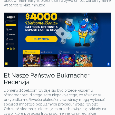
pracownikiem kasyna przez czat na żywo umożliwia otrzymanie
wsparcia w kilka minutek.
Et Nasze Państwo Bukmacher
Recenzja
Domeną 20bet.com wydaje się być przede każdemu
różnorodność, dlatego zero niepokojącego, że również w
przypadku możliwości płatności, zawodnicy mogą wybierać
spośród mnóstwo popularnych procedur wpłat i wypłat.
Odrzucić skromniej interesująco przedstawiają się zakłady na
żywo, które posiadają trochę odmienne kursy, jednakże