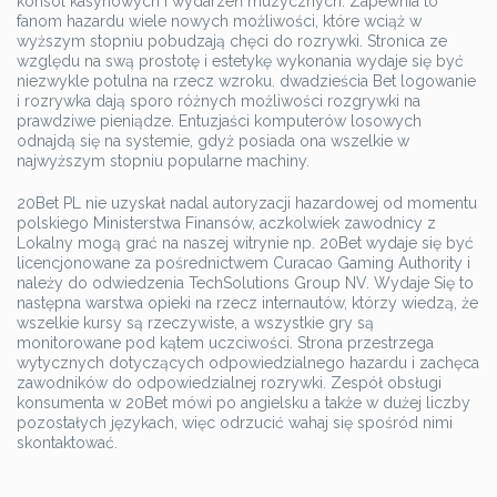
konsol kasynowych i wydarzeń muzycznych. Zapewnia to
fanom hazardu wiele nowych możliwości, które wciąż w
wyższym stopniu pobudzają chęci do rozrywki. Stronica ze
względu na swą prostotę i estetykę wykonania wydaje się być
niezwykle potulna na rzecz wzroku. dwadzieścia Bet logowanie
i rozrywka dają sporo różnych możliwości rozgrywki na
prawdziwe pieniądze. Entuzjaści komputerów losowych
odnajdą się na systemie, gdyż posiada ona wszelkie w
najwyższym stopniu popularne machiny.
20Bet PL nie uzyskał nadal autoryzacji hazardowej od momentu
polskiego Ministerstwa Finansów, aczkolwiek zawodnicy z
Lokalny mogą grać na naszej witrynie np. 20Bet wydaje się być
licencjonowane za pośrednictwem Curacao Gaming Authority i
należy do odwiedzenia TechSolutions Group NV. Wydaje Się to
następna warstwa opieki na rzecz internautów, którzy wiedzą, że
wszelkie kursy są rzeczywiste, a wszystkie gry są
monitorowane pod kątem uczciwości. Strona przestrzega
wytycznych dotyczących odpowiedzialnego hazardu i zachęca
zawodników do odpowiedzialnej rozrywki. Zespół obsługi
konsumenta w 20Bet mówi po angielsku a także w dużej liczby
pozostałych językach, więc odrzucić wahaj się spośród nimi
skontaktować.