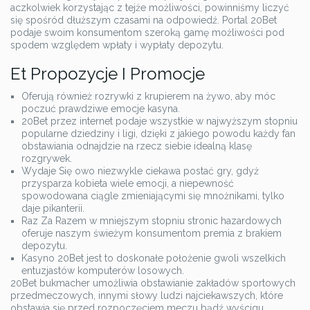
aczkolwiek korzystając z tejże możliwości, powinniśmy liczyć
się spośród dłuższym czasami na odpowiedź. Portal 20Bet
podaje swoim konsumentom szeroką gamę możliwości pod
spodem względem wpłaty i wypłaty depozytu.
Et Propozycje I Promocje
Oferują również rozrywki z krupierem na żywo, aby móc
poczuć prawdziwe emocje kasyna.
20Bet przez internet podaje wszystkie w najwyższym stopniu
popularne dziedziny i ligi, dzięki z jakiego powodu każdy fan
obstawiania odnajdzie na rzecz siebie idealną klasę
rozgrywek.
Wydaje Się owo niezwykle ciekawa postać gry, gdyż
przysparza kobieta wiele emocji, a niepewność
spowodowana ciągle zmieniającymi się mnożnikami, tylko
daje pikanterii.
Raz Za Razem w mniejszym stopniu stronic hazardowych
oferuje naszym świeżym konsumentom premia z brakiem
depozytu.
Kasyno 20Bet jest to doskonałe położenie gwoli wszelkich
entuzjastów komputerów losowych.
20Bet bukmacher umożliwia obstawianie zakładów sportowych
przedmeczowych, innymi słowy ludzi najciekawszych, które
obstawia się przed rozpoczęciem meczu bądź wyścigu.