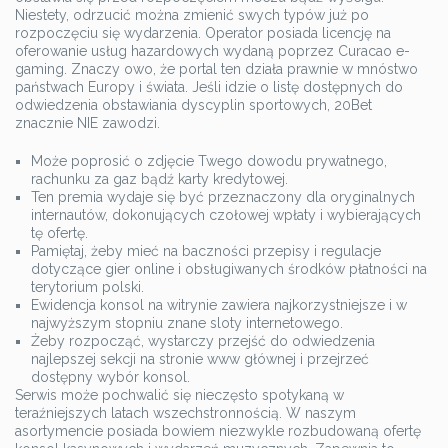
Niestety, odrzucić można zmienić swych typów już po
rozpoczęciu się wydarzenia. Operator posiada licencję na
oferowanie usług hazardowych wydaną poprzez Curacao e-
gaming. Znaczy owo, że portal ten działa prawnie w mnóstwo
państwach Europy i świata. Jeśli idzie o listę dostępnych do
odwiedzenia obstawiania dyscyplin sportowych, 20Bet
znacznie NIE zawodzi.
Może poprosić o zdjęcie Twego dowodu prywatnego,
rachunku za gaz bądź karty kredytowej.
Ten premia wydaje się być przeznaczony dla oryginalnych
internautów, dokonujących czołowej wpłaty i wybierających
tę ofertę.
Pamiętaj, żeby mieć na baczności przepisy i regulacje
dotyczące gier online i obsługiwanych środków płatności na
terytorium polski.
Ewidencja konsol na witrynie zawiera najkorzystniejsze i w
najwyższym stopniu znane sloty internetowego.
Żeby rozpocząć, wystarczy przejść do odwiedzenia
najlepszej sekcji na stronie www głównej i przejrzeć
dostępny wybór konsol.
Serwis może pochwalić się nieczęsto spotykaną w
teraźniejszych latach wszechstronnością. W naszym
asortymencie posiada bowiem niezwykle rozbudowaną ofertę