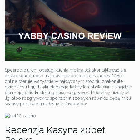
Spośród biurem obsługi klienta można też skontaktować się
pisząc wiadomość mailową bezpośrednio na adres 20Bet
online oferuje wszystkie w najwyższym stopniu znakomite
dziedziny i ligi, dzięki dlaczego każdy fan obstawiania znajdzie
dla mojej dziurki idealną klasę rozgrywek. Miłośnicy niższych
lig, albo rozgrywek w sportach niszowych również będą mieli
szansę postawić na własnych faworytów.
Recenzja Kasyna 20bet