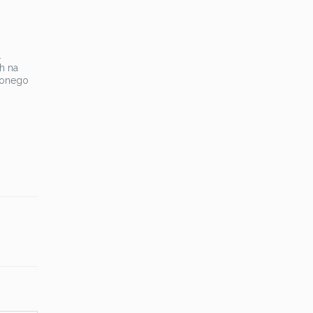
.
h na
ionego