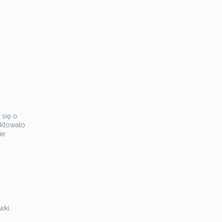
 się o
aktowało
ie
wki.