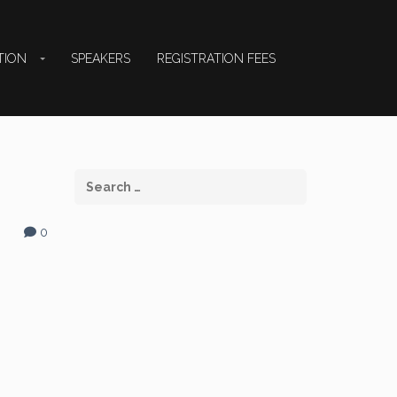
TION
SPEAKERS
REGISTRATION FEES
0