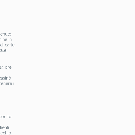
nvenuto
hine in
di carte,
tale
 24 ore
casinò
tenere i
 con lo
ienti.
ecchio