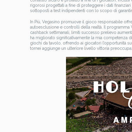
contesto sicuro e protetto a fine di i giocatori, inclus
rigorosi progettati a fine di proteggere i dati finanziari 
sottoposti a test indipendenti con lo scopo di garantir
In Più, Vegasino promuove il gioco responsabile off
autoesclusione e controlli della realtà. Il programma 
cashback settimanali, limiti successo prelievo aument
ha migliorato significativamente la mia competenza di
giochi da tavolo, offrendo ai giocatori l’opportunità
tornei aggiunge un ulteriore livello vittoria preoccu