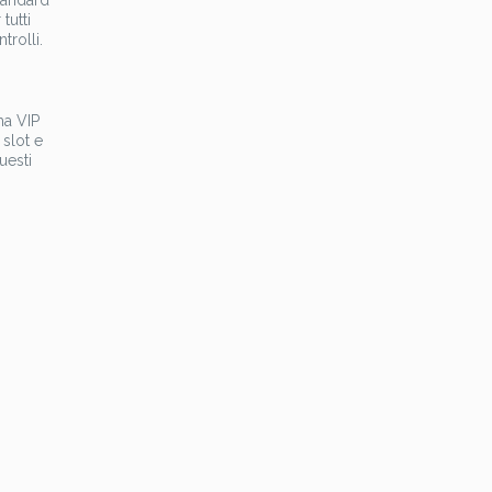
standard
tutti
trolli.
ma VIP
 slot e
uesti