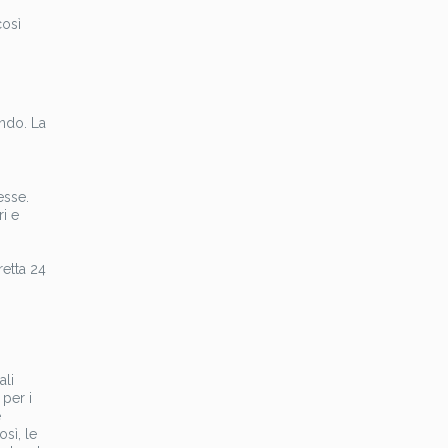
così
ndo. La
esse.
i e
retta 24
ali
per i
e
sì, le