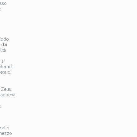
esso
o
riodo
 dai
lità
 si
nternet
era di
f Zeus.
n appena
o
altri
i mezzo