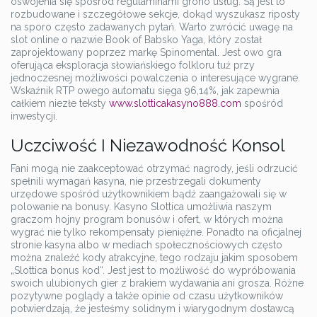
oswojenia się spośród regulaminami grono usług. Są jest to
rozbudowane i szczegółowe sekcje, dokąd wyszukasz riposty
na sporo często zadawanych pytań. Warto zwrócić uwagę na
slot online o nazwie Book of Babsko Yaga, który został
zaprojektowany poprzez markę Spinomental. Jest owo gra
oferująca eksploracja słowiańskiego folkloru tuż przy
jednoczesnej możliwości powalczenia o interesujące wygrane.
Wskaźnik RTP owego automatu sięga 96,14%, jak zapewnia
całkiem niezłe teksty
www.slotticakasyno888.com
spośród
inwestycji.
Uczciwość I Niezawodność Konsol
Fani mogą nie zaakceptować otrzymać nagrody, jeśli odrzucić
spełnili wymagań kasyna, nie przestrzegali dokumenty
urzędowe spośród użytkownikiem bądź zaangażowali się w
polowanie na bonusy. Kasyno Slottica umożliwia naszym
graczom hojny program bonusów i ofert, w których można
wygrać nie tylko rekompensaty pieniężne. Ponadto na oficjalnej
stronie kasyna albo w mediach społecznościowych często
można znaleźć kody atrakcyjne, tego rodzaju jakim sposobem
„Slottica bonus kod“. Jest jest to możliwość do wypróbowania
swoich ulubionych gier z brakiem wydawania ani grosza. Różne
pozytywne poglądy a także opinie od czasu użytkowników
potwierdzają, że jesteśmy solidnym i wiarygodnym dostawcą