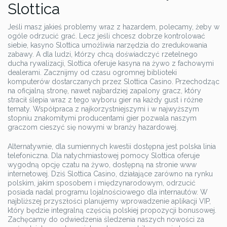
Slottica
Jeśli masz jakieś problemy wraz z hazardem, polecamy, żeby w
ogóle odrzucić grać. Lecz jeśli chcesz dobrze kontrolować
siebie, kasyno Slottica umożliwia narzędzia do zredukowania
zabawy. A dla ludzi, którzy chcą doświadczyć rzetelnego
ducha rywalizacji, Slottica oferuje kasyna na żywo z fachowymi
dealerami. Zacznijmy od czasu ogromnej biblioteki
komputerów dostarczanych przez Slottica Casino. Przechodząc
na oficjalną stronę, nawet najbardziej zapalony gracz, który
stracił ślepia wraz z tego wyboru gier na każdy gust i różne
tematy. Współpraca z najkorzystniejszymi i w najwyższym
stopniu znakomitymi producentami gier pozwala naszym
graczom cieszyć się nowymi w branży hazardowej.
Alternatywnie, dla sumiennych kwestii dostępna jest polska linia
telefoniczna. Dla natychmiastowej pomocy Slottica oferuje
wygodną opcję czatu na żywo, dostępną na stronie www
internetowej. Dziś Slottica Casino, działające zarówno na rynku
polskim, jakim sposobem i międzynarodowym, odrzucić
posiada nadal programu lojalnościowego dla internautów. W
najbliższej przyszłości planujemy wprowadzenie aplikacji VIP,
który będzie integralną częścią polskiej propozycji bonusowej.
Zachęcamy do odwiedzenia śledzenia naszych nowości za