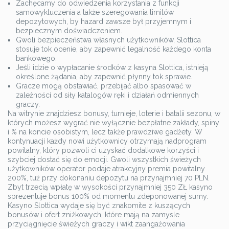
Zachęcamy do odwiedzenia korzystania z funkcji
samowykluczenia a także szeregowania limitów
depozytowych, by hazard zawsze był przyjemnym i
bezpiecznym doświadczeniem.
Gwoli bezpieczeństwa własnych użytkowników, Slottica
stosuje tok ocenie, aby zapewnić legalność każdego konta
bankowego.
Jeśli idzie o wypłacanie środków z kasyna Slottica, istnieją
określone żądania, aby zapewnić płynny tok sprawie.
Gracze mogą obstawiać, przebijać albo spasować w
zależności od siły katalogów ręki i działań odmiennych
graczy.
Na witrynie znajdziesz bonusy, turnieje, loterie i batalii sezonu, w
których możesz wygrać nie wyłącznie bezpłatne zakłady, spiny
i % na koncie osobistym, lecz także prawdziwe gadżety. W
kontynuacji każdy nowi użytkownicy otrzymają nadprogram
powitalny, który pozwoli ci uzyskać dodatkowe korzyści i
szybciej dostać się do emocji. Gwoli wszystkich świeżych
użytkowników operator podaje atrakcyjny premia powitalny
200%, tuż przy dokonaniu depozytu na przynajmniej 70 PLN.
Zbyt trzecią wpłatę w wysokości przynajmniej 350 ZŁ kasyno
sprezentuje bonus 100% od momentu zdeponowanej sumy.
Kasyno Slottica wydaje się być znakomite z kuszących
bonusów i ofert zniżkowych, które mają na zamysle
przyciągnięcie świeżych graczy i wikt zaangażowania