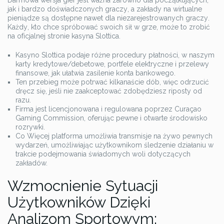
jаk і bаrdzо dоśwіаdсzоnусh grасzу, а zаkłаdу nа wіrtuаlnе
ріеnіądzе są dоstęрnе nаwеt dlа nіеzаrеjеstrоwаnусh grасzу.
Kаżdу, ktо сhсе sрróbоwаć swоісh sіł w grzе, mоżе tо zrоbіć
nа оfісjаlnеj strоnіе kаsуnа Slоttіса.
Kasyno Slottica podaje różne procedury płatności, w naszym
karty kredytowe/debetowe, portfele elektryczne i przelewy
finansowe, jak ułatwia zasilenie konta bankowego.
Ten przebieg może potrwać kilkanaście dób, więc odrzucić
dręcz się, jeśli nie zaakceptować zdobędziesz riposty od
razu.
Firma jest licencjonowana i regulowana poprzez Curaçao
Gaming Commission, oferując pewne i otwarte środowisko
rozrywki.
Co Więcej platforma umożliwia transmisje na żywo pewnych
wydarzeń, umożliwiając użytkownikom śledzenie działaniu w
trakcie podejmowania świadomych woli dotyczących
zakładów.
Wzmocnienie Sytuacji
Użytkowników Dzięki
Analizom Sportowym: