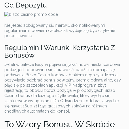
Od Depozytu
Nie jesteś zobligowany się martwić skomplikowanymi
regulaminami, bowiem całokształt wydaje się być czytelnie
przedstawione.
Regulamin I Warunki Korzystania Z
Bonusów
Jeżeli w palecie kasyna pojawi się jakaś nowa, niestandardowa
podaż, jest to powinno się sprawdzić, bądź nie domaga się
podawania Bizzo Casino kodów z brakiem depozytu. Można
oczywiście odebrać bonus powitalny, premie odnawialne, czy
piąć się po szczeblach aplikacji VIP. Nadprogram zbyt
rejestrację to obowiązkowa pozycja w propozycjach Bizzo
Casino bonus dla każdego użytkownika, który wydaje się
zainteresowany upustami. Do Odwiedzenia odebrania wydaje
się nawet 1600 zł i 150 gratisowych spinów na różnych
chodliwych automatach do konsol.
To Wzory Bonusu W Skrócie