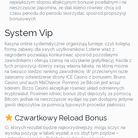
największym stopniu atrakcyjnym bonusie powitalnym i na
nieszczęście zapomina, że stali klienci również chcą od
czasu periodu do periodu skorzystać spośród propozycji
bonusowych.
System Vip
Kasyna online systematycznie organizują turnieje, czyli kolejną
formę zabawy dla swych użytkowników. Loterie wraz z
nagrodami pozwalają konkurować spośród pozostałymi
zawodnikami i oferują szansę na uzyskanie gratyfikacyj. Każda z
tych propozycji dzierży swoją własną tabelę, na której można
na bieżąco śledzić ranking zawodników. W przeciwnym razie
zalecamy odwiedzenie strony ICE Casino z bonusem, Bruno
Casino und auch MaChance. Pomimo że Bitcoin jest wciąż
liderem, Bizzo Casino akceptuje również układ odmiennych
kryptowalut. Powinien istnieć bonus zbyt depozyty za pomocą
Bitcoin, jednak na nieszczęście wydaje się pan dostępny jedynie
gwoli depozytów za pomocą typowych procedur płatności.
Czwartkowy Reload Bonus
Ci, których rezultat będzie najkorzystniejszy, mogą liczyć na
wysoką pozycję w tabeli wypłat, a co zbyt tym pójdzie –