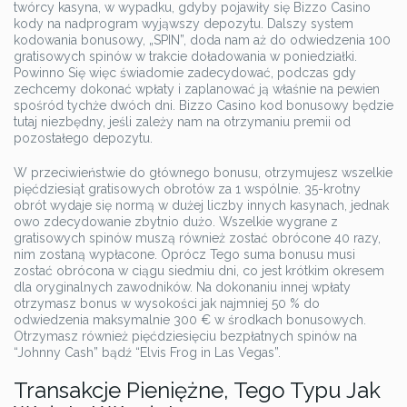
twórcy kasyna, w wypadku, gdyby pojawiły się Bizzo Casino
kody na nadprogram wyjąwszy depozytu. Dalszy system
kodowania bonusowy, „SPIN”, doda nam aż do odwiedzenia 100
gratisowych spinów w trakcie doładowania w poniedziałki.
Powinno Się więc świadomie zadecydować, podczas gdy
zechcemy dokonać wpłaty i zaplanować ją właśnie na pewien
spośród tychże dwóch dni. Bizzo Casino kod bonusowy będzie
tutaj niezbędny, jeśli zależy nam na otrzymaniu premii od
pozostałego depozytu.
W przeciwieństwie do głównego bonusu, otrzymujesz wszelkie
pięćdziesiąt gratisowych obrotów za 1 wspólnie. 35-krotny
obrót wydaje się normą w dużej liczby innych kasynach, jednak
owo zdecydowanie zbytnio dużo. Wszelkie wygrane z
gratisowych spinów muszą również zostać obrócone 40 razy,
nim zostaną wypłacone. Oprócz Tego suma bonusu musi
zostać obrócona w ciągu siedmiu dni, co jest krótkim okresem
dla oryginalnych zawodników. Na dokonaniu innej wpłaty
otrzymasz bonus w wysokości jak najmniej 50 % do
odwiedzenia maksymalnie 300 € w środkach bonusowych.
Otrzymasz również pięćdziesięciu bezpłatnych spinów na
“Johnny Cash” bądź “Elvis Frog in Las Vegas”.
Transakcje Pieniężne, Tego Typu Jak