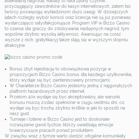
adekwatną nagrodę. Rabaty to nadrzędny czynnik
przyciągający zawodników do kasyn internetowych, zatem też
twórcy poświęcają wykładzinom dużo uwagi. W dzisiejszych
latach rozległy wybór konsol oraz licencja nie są już ponieważ
wystarczająco satysfakcjonujące. Program VIP w Bizzo Casino
to szansa dla graczy do zdobywania następnych nagród, tym
wspólnie zbytnio wysoką aktywność. Awansując na coraz
wyższe z nich, gratyfikacyj także stają się w wyższym stopniu
atrakcyjne.
Bonus zbyt rejestrację to obowiązkowa pozycja w
propozycjach Bizzo Casino bonus dla każdego użytkownika,
który wydaje się być zainteresowany promocjami.
W Charakterze Bizzo Casino jesteśmy jedną z najgorętszych
platform hazardowych przez internet.
Przełom 40x wydaje się być akceptowalny, ale warunki
bonusu muszą zostać spełnione w ciągu siedmiu dni, co
wydaje się być trochę zbytnio krótkie w jaki to sposób na
nasz gust.
Turnieje i loterie w Bizzo Casino jest to doskonałe
rozwiązanie gwoli tychże, którzy uwielbiają emocje
towarzyszące pracach ponad produktem.
W związku wraz z tymże warto śledzić oficjalne komunikaty