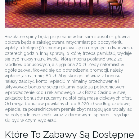
Bezpłatne spiny będą przyznane w ten sam sposób – główna
połowa będzie zaksięgowana natychmiast po poczynieniu
wpłaty, a kolejne 50 spinów pojawi się na upłynięciu dwudziestu
czterech godzin. Inną sprawą, o której trzeba pamiętać, wydaje
się być maksymalna kwota, którą można postawić wraz ze
środków bonusowych, a sięga ona 20 zł. Żeby natomiast w
ogóle zakwalifikować się do odwiedzenia promocji, należy
wpłacić jak najmniej 80 zł. Aby skorzystać wraz z bonusu,
należy założyć konto, wpłacić minimalny przechowanie i
aktywować bonus w sekcji reklamy bądź za pośrednictwem
wprowadzenie kodu reklamowego. Jak Bizzo Casino w swej
zakładce bonusów rzucamy na stół całą masę ciekawych ofert.
Od mega bonusów powitalnych do 6.220 zł według czołowej
wpłacie, za pośrednictwem premie zbyt następujące wpłaty, aż
na cotygodniowe zniżki wraz z darmowymi spinami – wydaje
się być w czym wybierać.
Które To Zabawy Są Dostępne