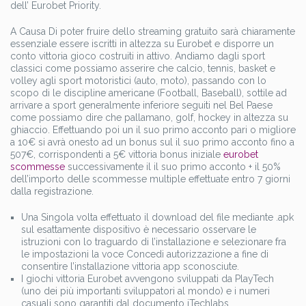
dell’ Eurobet Priority.
A Causa Di poter fruire dello streaming gratuito sarà chiaramente
essenziale essere iscritti in altezza su Eurobet e disporre un
conto vittoria gioco costruiti in attivo. Andiamo dagli sport
classici come possiamo asserire che calcio, tennis, basket e
volley agli sport motoristici (auto, moto), passando con lo
scopo di le discipline americane (Football, Baseball), sottile ad
arrivare a sport generalmente inferiore seguiti nel Bel Paese
come possiamo dire che pallamano, golf, hockey in altezza su
ghiaccio. Effettuando poi un il suo primo acconto pari o migliore
a 10€ si avrà onesto ad un bonus sul il suo primo acconto fino a
507€, corrispondenti a 5€ vittoria bonus iniziale
eurobet
scommesse
successivamente il il suo primo acconto + il 50%
dell’importo delle scommesse multiple effettuate entro 7 giorni
dalla registrazione.
Una Singola volta effettuato il download del file mediante .apk
sul esattamente dispositivo è necessario osservare le
istruzioni con lo traguardo di l’installazione e selezionare fra
le impostazioni la voce Concedi autorizzazione a fine di
consentire l’installazione vittoria app sconosciute.
I giochi vittoria Eurobet avvengono sviluppati da PlayTech
(uno dei più importanti sviluppatori al mondo) e i numeri
casuali sono garantiti dal documento iTechlabs.