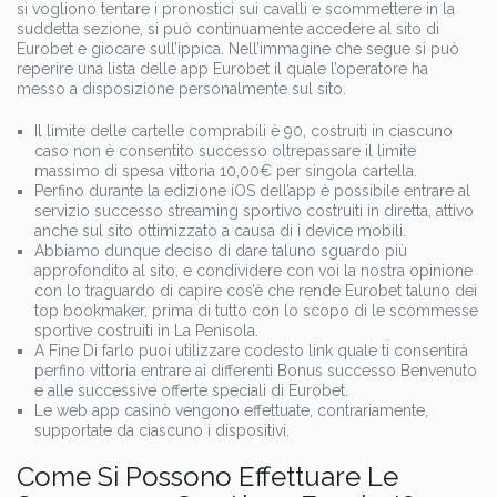
si vogliono tentare i pronostici sui cavalli e scommettere in la
suddetta sezione, si può continuamente accedere al sito di
Eurobet e giocare sull’ippica. Nell’immagine che segue si può
reperire una lista delle app Eurobet il quale l’operatore ha
messo a disposizione personalmente sul sito.
Il limite delle cartelle comprabili è 90, costruiti in ciascuno
caso non è consentito successo oltrepassare il limite
massimo di spesa vittoria 10,00€ per singola cartella.
Perfino durante la edizione iOS dell’app è possibile entrare al
servizio successo streaming sportivo costruiti in diretta, attivo
anche sul sito ottimizzato a causa di i device mobili.
Abbiamo dunque deciso di dare taluno sguardo più
approfondito al sito, e condividere con voi la nostra opinione
con lo traguardo di capire cos’è che rende Eurobet taluno dei
top bookmaker, prima di tutto con lo scopo di le scommesse
sportive costruiti in La Penisola.
A Fine Di farlo puoi utilizzare codesto link quale ti consentirà
perfino vittoria entrare ai differenti Bonus successo Benvenuto
e alle successive offerte speciali di Eurobet.
Le web app casinò vengono effettuate, contrariamente,
supportate da ciascuno i dispositivi.
Come Si Possono Effettuare Le