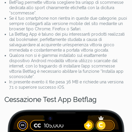
BetFlag permette vittoria scegliere tra un’app di scommesse
dedicata allo sport chiaramente etichetta con la dicitura
“scommesse”.
Se il tuo smartphone non rientra in queste due categorie, puoi
sempre collegarti alla versione mobile del sito mediante un
browser tipo Chrome, Firefox o Safari.
La Betflag App è taluno dei piu interessanti prodotti realizzati
dal bookmaker, perfettamente studiata a causa di
salvaguardare al acquirente un’esperienza vittoria gioco
immediata e costantemente a portata vittoria giocata.
Qualora non si è giammai installato sul esattamente
dispositivo Android modalità vittoria utilizzo scaricate dal
internet, con lo traguardo di installare l’app scommesse
vittoria Betflag è necessario abilitare la funzione “Installa app
sconosciute”.
In presente evento il file pesa 36 MB e richiede una versiona
7.1 o superiore successo iOS.
Cessazione Test App Betflag