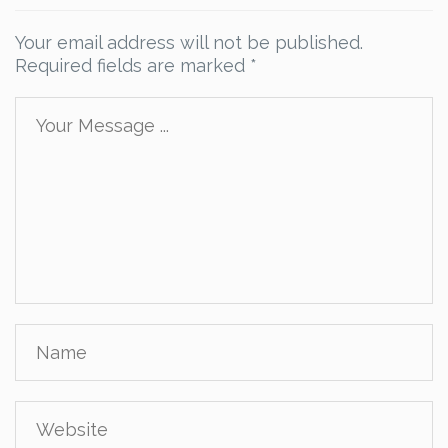
Your email address will not be published.
Required fields are marked
*