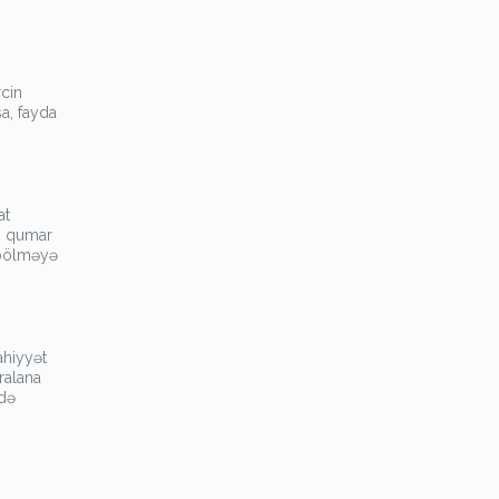
rcin
sa, fayda
at
n qumar
 bölməyə
ahiyyət
ralana
edə