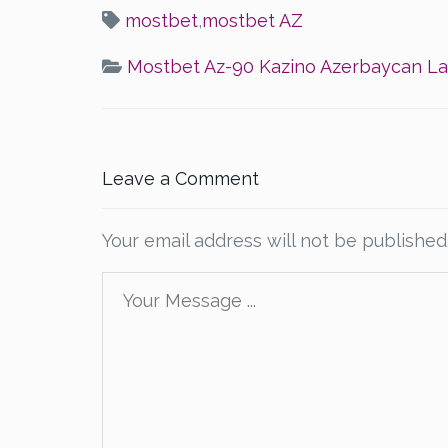
mostbet
,
mostbet AZ
Mostbet Az-90 Kazino Azerbaycan La
Leave a Comment
Your email address will not be published