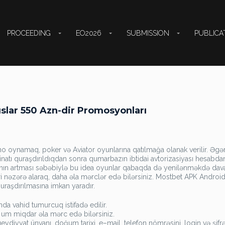
PROCEEDING
EO2026
SUBMISSION
PUBLICA
slar 550 Azn-dir Promosyonları
oynamaq, poker və Aviator oyunlarına qatılmağa olanak verilir. Əgə
atı quraşdırıldıqdan sonra qumarbazın ibtidai avtorizasiyası hesabda
sayının artması səbəbiylə bu idea oyunlar qabaqda də yenilənməkdə da
 nəzərə alaraq, daha əla mərclər edə bilərsiniz. Mostbet APK Android 
quraşdırılmasına imkan yaradır.
a vahid tumurcuq istifadə edilir.
 um miqdar əla mərc edə bilərsiniz.
ydiyyat ünvanı, doğum tarixi, e–mail, telefon nömrəsini, login və şifrə