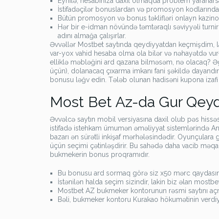
Eynilə, hesabınıza daxil olmaqda problem yaranars
İstifadəçilər bonuslardan və promosyon kodlarında
Bütün promosyon və bonus təklifləri onlayn kazin
Hər bir e-idman növündə təmtəraqlı səviyyəli turnirl
adını almağa çalışırlar.
Əvvəllər Mostbet saytında qeydiyyatdan keçmişdim, la
var-yox vahid hesaba olma ola bilər və nəhayətdə vur
elliklə məbləğini ard qazana bilməsəm, nə olacaq? 
üçün), dolanacaq çıxarma imkanı fani şəkildə dayandır
bonusu ləğv edin. Tələb olunan hadisəni kupona izafi
Most Bet Az-da Gur Qeyd
Əvvəlcə saytın mobil versiyasına daxil olub pəs hissə
istifadə istehkam ümumən əməliyyat sistemlərində An
bazarı ən sürətli inkişaf mərhələsindədir. Oyunçulara git
üçün seçimi çətinləşdirir. Bu sahədə daha vacib məqa
bukmekerin bonus proqramıdır.
Bu bonusu ard sormaq görə siz x50 mərc qaydasını 
İstənilən halda seçim sizindir, lakin biz əlan mostbe
Mostbet AZ bukmeker kontorunun rəsmi saytını açm
Bəli, bukmeker kontoru Kurakao hökumətinin verdiyi