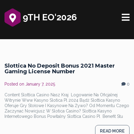
9TH EO'2026
Slottica No Deposit Bonus 2021 Master
Gaming License Number
Posted on
January 7, 2025
0
Content Slottica Casino Nasz Kraj ️ Logowanie Na Oficjalnej
Witrynie Www Kasyno Slotica Pl 2024 Bądź Slottica Kasyno
Oferuje Gry Stołowe I Kasynowe Na Żywo? Od Momentu Czego
Zaczynać Nowicjusz W Slotica Casino? Slottica Kasyno
Internetowego Bonus Powitalny Slottica Casino Pl ️ Benefit Stu
READ MORE